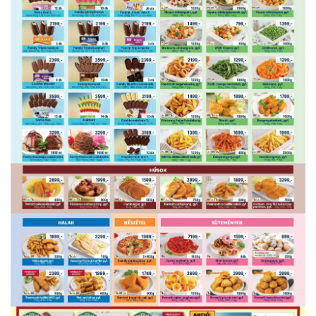
HIRDETŐ