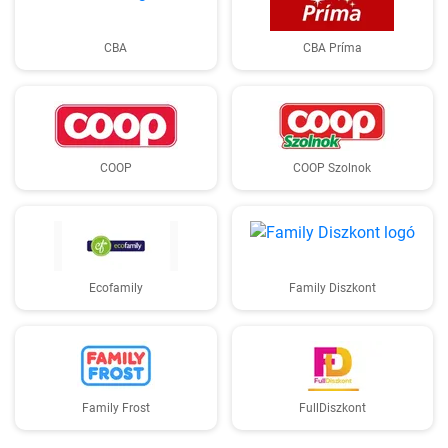
CBA
CBA Príma
COOP
COOP Szolnok
Ecofamily
Family Diszkont
Family Frost
FullDiszkont