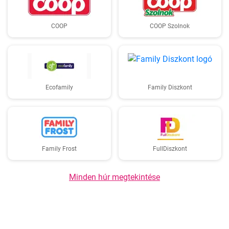
COOP
COOP Szolnok
Ecofamily
Family Diszkont
Family Frost
FullDiszkont
Minden húr megtekintése