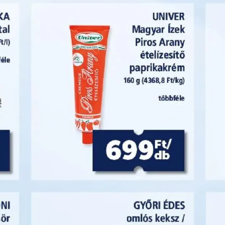
Auchan
Billa AT
Ecofamily
Family Diszkont
Minden húr megtekintése