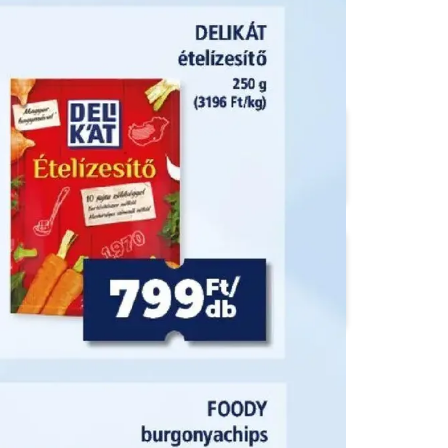
CBA
CBA Príma
Family Frost
FullDiszkont