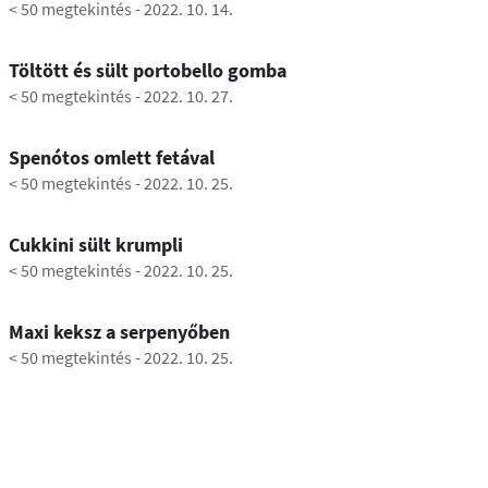
< 50 megtekintés
-
2022. 10. 14.
0:27
Töltött és sült portobello gomba
< 50 megtekintés
-
2022. 10. 27.
1:04
Spenótos omlett fetával
< 50 megtekintés
-
2022. 10. 25.
0:49
Cukkini sült krumpli
< 50 megtekintés
-
2022. 10. 25.
0:36
Maxi keksz a serpenyőben
< 50 megtekintés
-
2022. 10. 25.