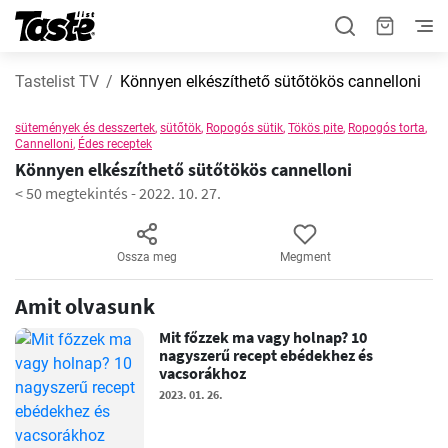
Tastelist TV
Könnyen elkészíthető sütőtökös cannelloni
sütemények és desszertek
,
sütőtök
,
Ropogós sütik
,
Tökös pite
,
Ropogós torta
,
Cannelloni
,
Édes receptek
Könnyen elkészíthető sütőtökös cannelloni
< 50 megtekintés
-
2022. 10. 27.
Ossza meg
Megment
Amit olvasunk
Mit főzzek ma vagy holnap? 10
nagyszerű recept ebédekhez és
vacsorákhoz
2023. 01. 26.