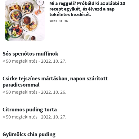
Mi a reggeli? Próbáld ki az alábbi 10
recept egyikét, és élvezd a nap
tökéletes kezdését.
2023. 01. 26.
0:39
Sós spenótos muffinok
< 50 megtekintés
-
2022. 10. 27.
0:58
Csirke tejszínes mártásban, napon szárított
paradicsommal
< 50 megtekintés
-
2022. 10. 26.
2:54
Citromos puding torta
< 50 megtekintés
-
2022. 10. 27.
0:55
Gyümölcs chia puding