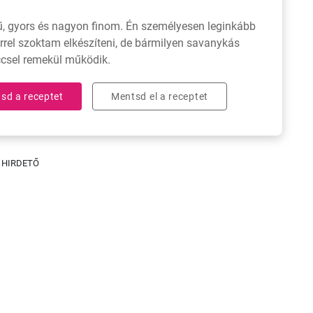
, gyors és nagyon finom. Én személyesen leginkább
errel szoktam elkészíteni, de bármilyen savanykás
csel remekül működik.
sd a receptet
Mentsd el a receptet
HIRDETŐ