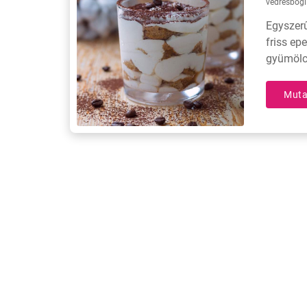
vedresbogi
Egyszerű
friss ep
gyümölc
Muta