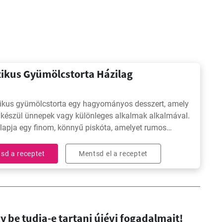
zikus Gyümölcstorta Házilag
zikus gyümölcstorta egy hagyományos desszert, amely
 készül ünnepek vagy különleges alkalmak alkalmával.
alapja egy finom, könnyű piskóta, amelyet rumos
l leöntünk.
sd a receptet
Mentsd el a receptet
 be tudja-e tartani újévi fogadalmait!