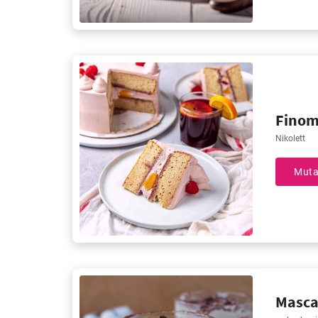
Finom
Nikolett
Muta
Masca