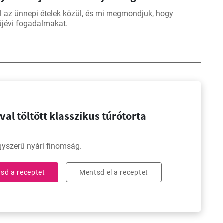
l az ünnepi ételek közül, és mi megmondjuk, hogy
 újévi fogadalmakat.
al töltött klasszikus túrótorta
yszerű nyári finomság.
sd a receptet
Mentsd el a receptet