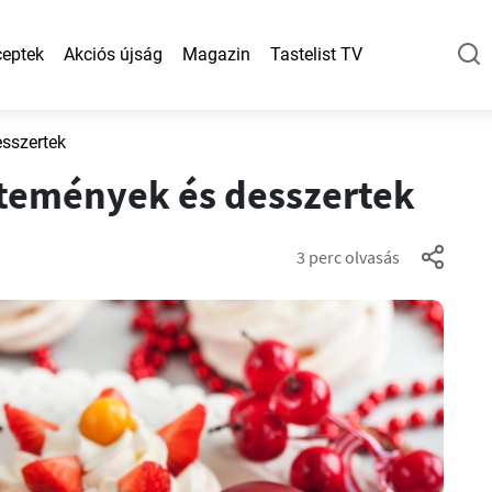
eptek
Akciós újság
Magazin
Tastelist TV
esszertek
ütemények és desszertek
3 perc olvasás