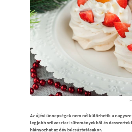
F
Az újévi ünnepségek nem nélkülözhetik a nagyszer
legjobb szilveszteri süteményekből és desszerte
hiányozhat az óév búcsúztatásakor.