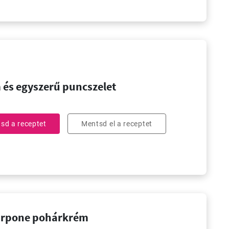
 és egyszerű puncszelet
sd a receptet
Mentsd el a receptet
rpone pohárkrém