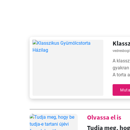
Klass
vedresbogi
A klass
gyakran
A torta 
sziruppa
Muta
Olvassa el is
Tudja meg, hogy