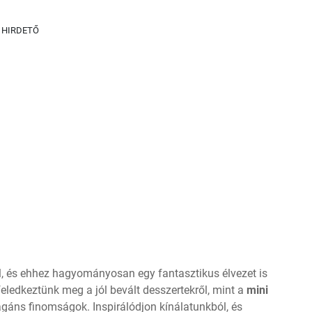
HIRDETŐ
l, és ehhez hagyományosan egy fantasztikus élvezet is
eledkeztünk meg a jól bevált desszertekről, mint a
mini
agáns finomságok. Inspirálódjon kínálatunkból, és