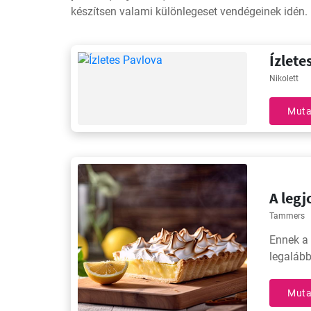
készítsen valami különlegeset vendégeinek idén.
Ízlete
Nikolett
Muta
A legj
Tammers
Ennek a 
legalább
Muta