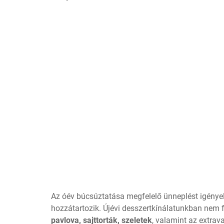
Az óév búcsúztatása megfelelő ünneplést igénye
hozzátartozik. Újévi desszertkínálatunkban nem f
pavlova, sajttorták, szeletek
, valamint az extrav