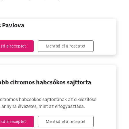
s Pavlova
sd a receptet
Mentsd el a receptet
obb citromos habcsókos sajttorta
citromos habcsókos sajttortának az elkészítése
 annyira élvezetes, mint az elfogyasztása.
sd a receptet
Mentsd el a receptet