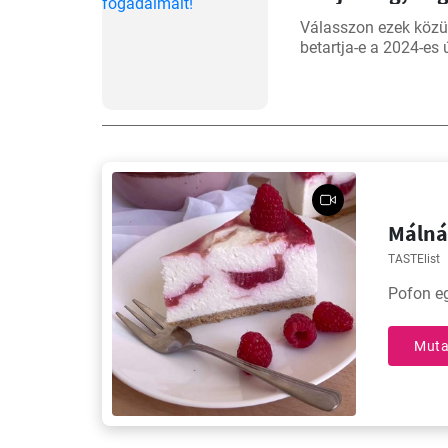
Válasszon ezek közü
betartja-e a 2024-es
Málnáv
TASTElist
Pofon eg
Muta