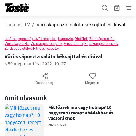
Tastelist TV
Vöröskáposzta saláta kéksajttal és dióval
saláták
,
egészséges/fit receptek
,
káposzta
,
Diófélék
,
Zöldségsaláták
,
Vöröskáposzta
,
Zöldséges receptek
,
Friss saláta
,
Egészséges receptek
,
Zöldséges ételek
,
Fitness receptek
Vöröskáposzta saláta kéksajttal és dióval
< 50 megtekintés
-
2022. 10. 27.
Ossza meg
Megment
Amit olvasunk
Mit főzzek ma vagy holnap? 10
nagyszerű recept ebédekhez és
vacsorákhoz
2023. 01. 26.