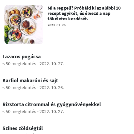
Mi a reggeli? Próbáld ki az alábbi 10
recept egyikét, és élvezd a nap
tökéletes kezdését.
2023. 01. 26.
0:53
Lazacos pogácsa
< 50 megtekintés
-
2022. 10. 27.
0:47
Karfiol makaróni és sajt
< 50 megtekintés
-
2022. 10. 26.
1:06
Rizstorta citrommal és gyógynövényekkel
< 50 megtekintés
-
2022. 10. 27.
0:52
Színes zöldségtál