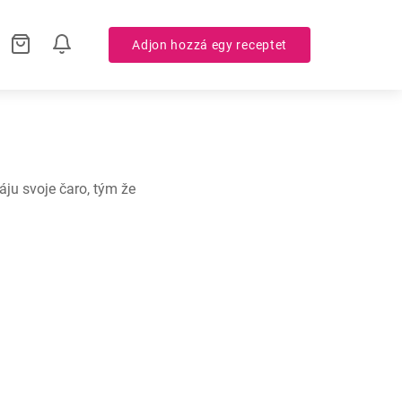
Adjon hozzá egy receptet
u svoje čaro, tým že 