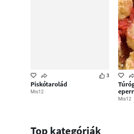
3
Piskótarolád
Túró
eperr
Mis12
pirít
Mis12
szórá
Top kategóriák