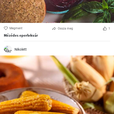
Megment
Ossza meg
1
Mézédes eperlekvár
Nikolett