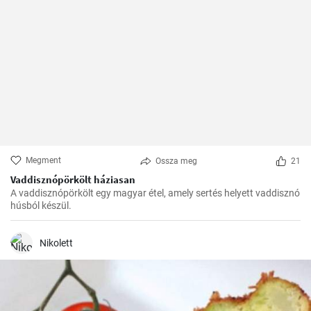
Megment
Ossza meg
21
Vaddisznópörkölt háziasan
A vaddisznópörkölt egy magyar étel, amely sertés helyett vaddisznó
húsból készül.
Nikolett