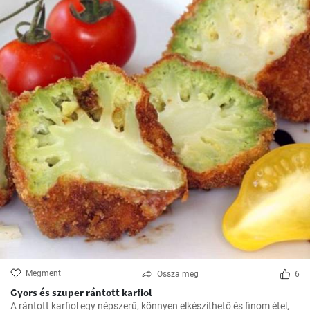
Megment
Ossza meg
6
Gyors és szuper rántott karfiol
A rántott karfiol egy népszerű, könnyen elkészíthető és finom étel,