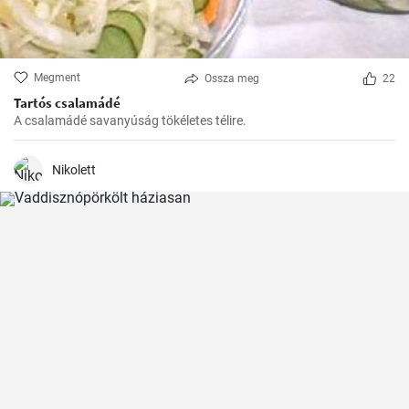
Megment
Ossza meg
22
Tartós csalamádé
A csalamádé savanyúság tökéletes télire.
Nikolett