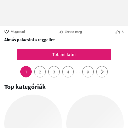
Megment
Ossza meg
6
Almás palacsinta reggelire
Többet látni
...
1
2
3
4
9
Top kategóriák