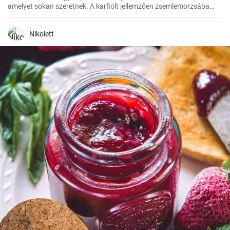
amelyet sokan szeretnek. A karfiolt jellemzően zsemlemorzsába
forgatják, majd olajban sütik, hogy ropogós külsőt kapjanak.
Nikolett