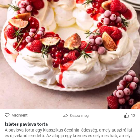
Megment
Ossza meg
12
Ízletes pavlova torta
A pavlova torta egy klasszikus óceániai édesség, amely ausztráliai
és új-zélandi eredetű. Az alapja egy krémes és selymes hab, amelyet