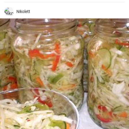
a tetején friss gyümölcsökkel, például egyszerűen málnával vagy
eperrel, díszítenek
Nikolett