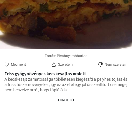
Forrás: Pixabay: mhburton
Megment
Szeretem
Nem szeretem
Friss gyógynövényes kecskesajtos omlett
A kecskesajt zamatossága tökéletesen kiegészíti a pelyhes tojást és 
a friss fűszernövényeket, így ez az étel egy jól összeállított csemege, 
nem beszélve arról, hogy tápláló is.
HIRDETŐ