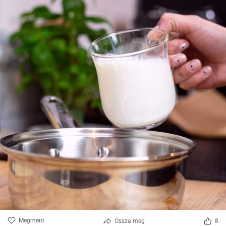
Megment
Ossza meg
8