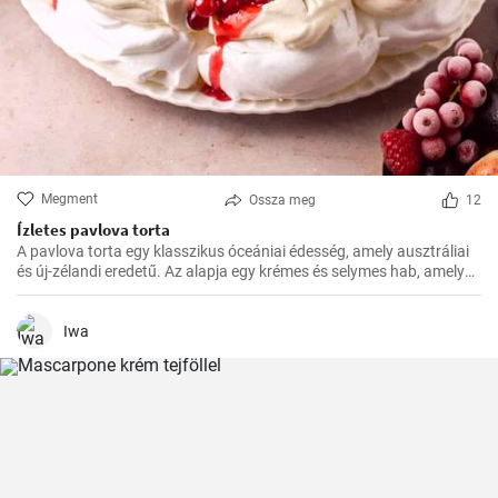
Megment
Ossza meg
12
Ízletes pavlova torta
A pavlova torta egy klasszikus óceániai édesség, amely ausztráliai
és új-zélandi eredetű. Az alapja egy krémes és selymes hab, amelyet
a tetején friss gyümölcsökkel, például egyszerűen málnával vagy
eperrel, díszítenek
Iwa