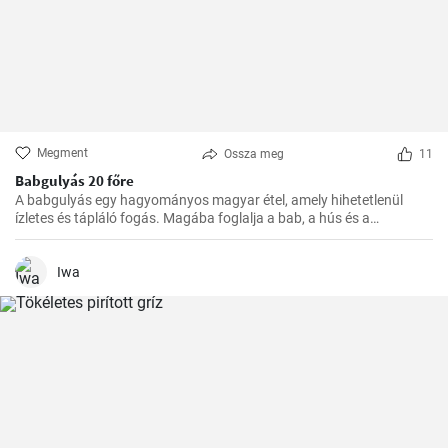
Megment
Ossza meg
11
Babgulyás 20 főre
A babgulyás egy hagyományos magyar étel, amely hihetetlenül
ízletes és tápláló fogás. Magába foglalja a bab, a hús és a
zöldségek ízletes kombinációját. Egy tökéletes étel a hideg téli
napokon vagy egy nagy társasági összejövetelre, ugyanakkor
egyszerűen főzni is lehet. Ennek a receptnek segítségével 20 főre
Iwa
készíthető.