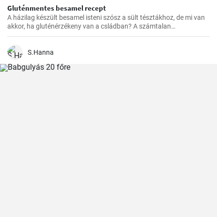
Gluténmentes besamel recept
A házilag készült besamel isteni szósz a sült tésztákhoz, de mi van
akkor, ha gluténérzékeny van a csládban? A számtalan
gluténmentes változat közül nekem eddig ez vált be a legjobban,
könnyű elkészíteni, és sokkal finomabb a bolti változatokhoz
képest.
S.Hanna