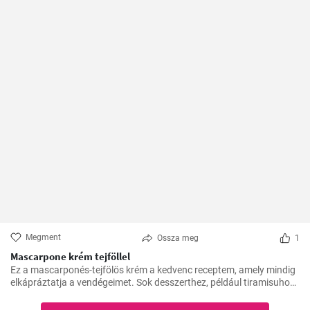
Megment
Ossza meg
1
Mascarpone krém tejföllel
Ez a mascarponés-tejfölös krém a kedvenc receptem, amely mindig
elkápráztatja a vendégeimet. Sok desszerthez, például tiramisuhoz
tökéletes kísérő, de gyümölcstortákhoz is remekül illik.