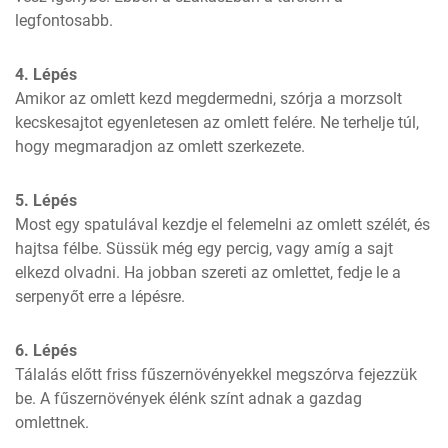
legfontosabb.
4. Lépés
Amikor az omlett kezd megdermedni, szórja a morzsolt 
kecskesajtot egyenletesen az omlett felére. Ne terhelje túl, 
hogy megmaradjon az omlett szerkezete.
5. Lépés
Most egy spatulával kezdje el felemelni az omlett szélét, és 
hajtsa félbe. Süssük még egy percig, vagy amíg a sajt 
elkezd olvadni. Ha jobban szereti az omlettet, fedje le a 
serpenyőt erre a lépésre.
6. Lépés
Tálalás előtt friss fűszernövényekkel megszórva fejezzük 
be. A fűszernövények élénk színt adnak a gazdag 
omlettnek.