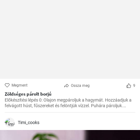
Megment
Ossza meg
9
Zöldséges párolt borjú
Előkészítési lépés 0: Olajon megpároljuk a hagymát. Hozzáadjuk a
felvágott húst, fűszereket és felöntjük vízzel. Puhára pároljuk.
Ezután hozzáadjuk a zöldséget, a paradicsompürét és főzzük, amíg
minden megpuhul. Végül hozzáadjuk a tejszínt és hagyjuk
felmelegedni.
Timi_cooks