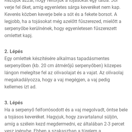
Kezdjük azzal, hogy feltörjük a tojásokat egy tálba. Jól 
verje fel őket, amíg egyenletes sárga keveréket nem kap. 
Keverés közben keverje bele a sót és a fekete borsot. A 
legjobb, ha a tojásokat még azelőtt fűszerezed, mielőtt a 
serpenyőbe kerülnének, hogy egyenletesen fűszerezett 
omlettet kapj.
2. Lépés
Egy omlettek készítésére alkalmas tapadásmentes 
serpenyőben (kb. 20 cm átmérőjű serpenyőben) közepes 
lángon melegítse fel az olívaolajat és a vajat. Az olívaolaj 
megakadályozza, hogy a vaj megégjen, a vaj pedig 
kellemes ízt ad.
3. Lépés
Ha a serpenyő felforrósodott és a vaj megolvadt, öntse bele 
a tojásos keveréket. Hagyjuk, hogy zavartalanul süljön, 
amíg a szélein kezd megdermedni, ez általában 2-3 percet 
vesz igénybe. Ebben a szakaszban a türelem a 