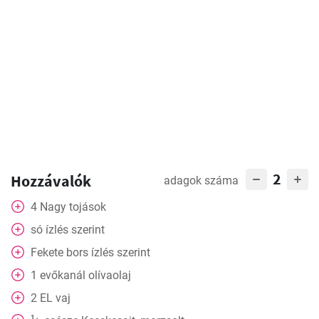
2
Hozzávalók
adagok száma
4
Nagy tojások
só ízlés szerint
Fekete bors ízlés szerint
1
evőkanál
olívaolaj
2
EL
vaj
1