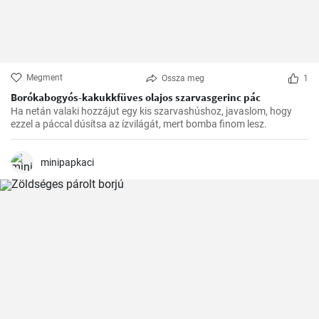
Megment
Ossza meg
1
Borókabogyós-kakukkfüves olajos szarvasgerinc pác
Ha netán valaki hozzájut egy kis szarvashúshoz, javaslom, hogy
ezzel a páccal dúsítsa az ízvilágát, mert bomba finom lesz.
minipapkaci