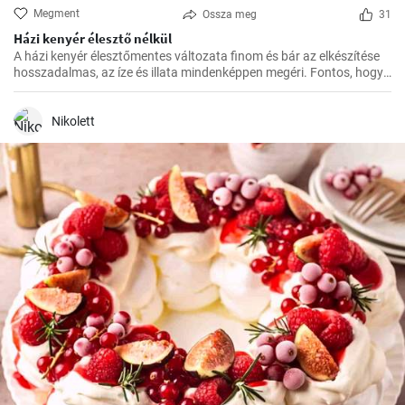
Megment
Ossza meg
31
Házi kenyér élesztő nélkül
A házi kenyér élesztőmentes változata finom és bár az elkészítése
hosszadalmas, az íze és illata mindenképpen megéri. Fontos, hogy
előre tervezzük meg az készítést, mivel a dagasztás után
pihentetésre van szükség a tésztának.
Nikolett