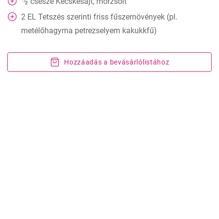
csésze
Kecskesajt, morzsolt
⁄
2
2
EL
Tetszés szerinti friss fűszernövények (pl.
metélőhagyma petrezselyem kakukkfű)
Hozzáadás a bevásárlólistához