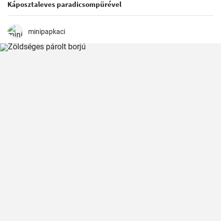
Káposztaleves paradicsompürével
minipapkaci