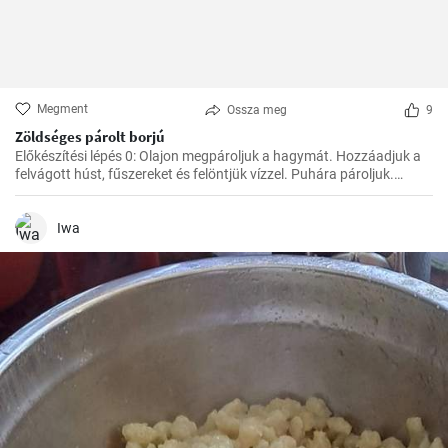
Megment
Ossza meg
9
Zöldséges párolt borjú
Előkészítési lépés 0: Olajon megpároljuk a hagymát. Hozzáadjuk a
felvágott húst, fűszereket és felöntjük vízzel. Puhára pároljuk.
Ezután hozzáadjuk a zöldséget, a paradicsompürét és főzzük, amíg
minden megpuhul. Végül hozzáadjuk a tejszínt és hagyjuk
felmelegedni.
Iwa