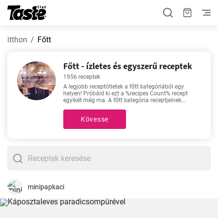
itthon
Főtt
Főtt - ízletes és egyszerű receptek
1956 receptek
A legjobb receptötletek a főtt kategóriából egy
helyen! Próbáld ki ezt a %recipes Count% recept
egyikét még ma. A főtt kategória receptjeinek
elkészítésére szánt idő 4 - 540 perc, az eljárás
nehézségétől függően. Amennyiben jó receptről van
Kövesse
szó, nekünk elsőként ezek a kedvencek jutnak
eszünkben -
Csokimáz
,
Céklasaláta recept
,
Tökéletes
nokedli
,
Tökéletes pörkölt
. Te is kipróbálnád őket?
minipapkaci