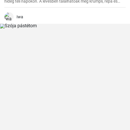
hideg téli napokon. A levesben találhatóak még krumpli, répa és
hagyma is, amelyek gazdag ízt és illatot kölcsönöznek neki.
Iwa