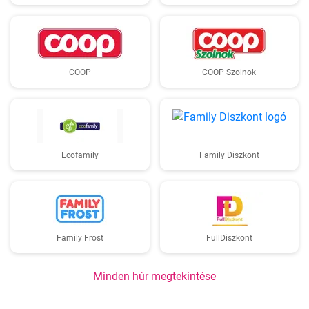
COOP
COOP Szolnok
Ecofamily
Family Diszkont
Family Frost
FullDiszkont
Minden húr megtekintése