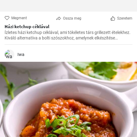
Megment
Ossza meg
Szeretem
Házi ketchup céklával
Ízletes házi ketchup céklával, ami tökéletes társ grillezett ételekhez.
Kiváló alternatíva a bolti szószokhoz, amelynek elkészítése
egyszerű, és az eredmény valóban finom.
Iwa