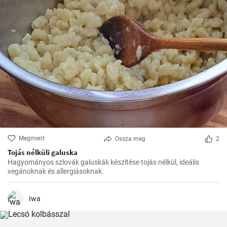
Megment
Ossza meg
2
Tojás nélküli galuska
Hagyományos szlovák galuskák készítése tojás nélkül, ideális
vegánoknak és allergiásoknak.
Iwa