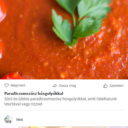
Megment
Ossza meg
Szeretem
Paradicsomszósz húsgolyókkal
Sűrű és ízletes paradicsomszósz húsgolyókkal, amit tálalhatunk
tésztával vagy rizzsel.
Iwa