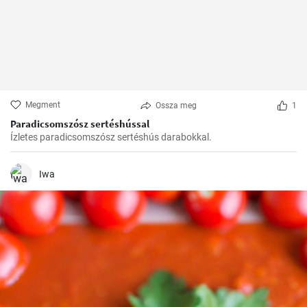
Megment
Ossza meg
1
Paradicsomszósz sertéshússal
Ízletes paradicsomszósz sertéshús darabokkal.
Iwa