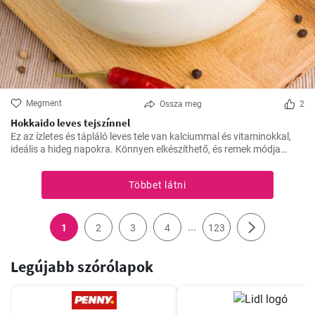
Megment
Ossza meg
2
Hokkaido leves tejszínnel
Ez az ízletes és tápláló leves tele van kalciummal és vitaminokkal,
ideális a hideg napokra. Könnyen elkészíthető, és remek módja
annak, hogy több zöldséget illesszünk az étrendünkbe.
Többet látni
...
1
2
3
4
123
Legújabb szórólapok