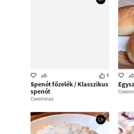
1
Spenót főzelék / Klasszikus
Egysz
spenót
Csesmi
Csesminaz