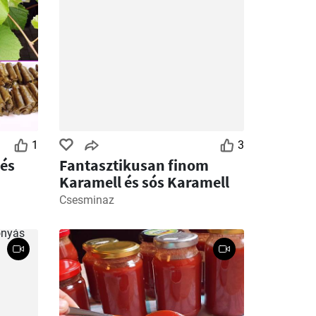
1
3
 és
Fantasztikusan finom
Karamell és sós Karamell
Csesminaz