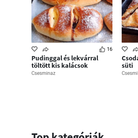
16
Pudinggal és lekvárral
Csodá
töltött kis kalácsok
süti
Csesminaz
Csesmi
Top kategóriák