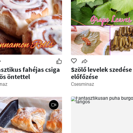
sztikus fahéjas csiga
Szölő levelek szedése
lös öntettel
előfőzése
naz
Csesminaz