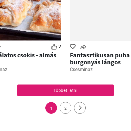
2
latos csokis - almás
Fantasztikusan puha
burgonyás lángos
naz
Csesminaz
Többet látni
1
2