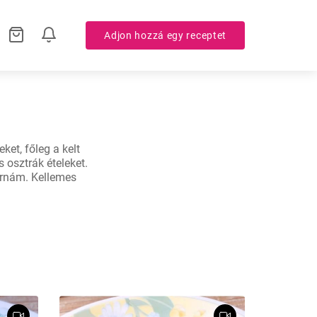
Adjon hozzá egy receptet
et, főleg a kelt 
 osztrák ételeket. 
rnám. Kellemes 