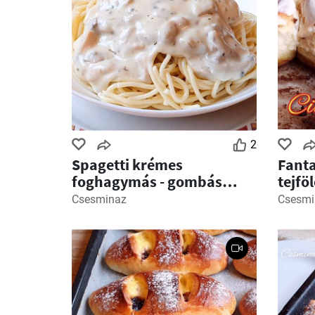
2
Spagetti krémes
Fanta
foghagymás - gombás
tejfö
szósszal
Csesminaz
Csesmi