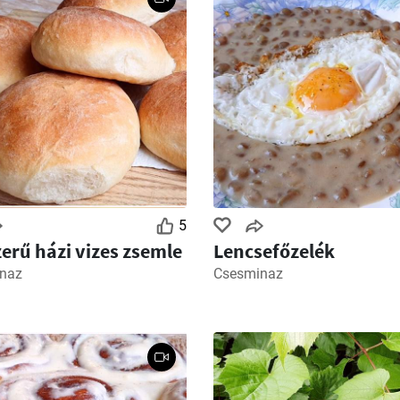
5
erű házi vizes zsemle
Lencsefőzelék
naz
Csesminaz