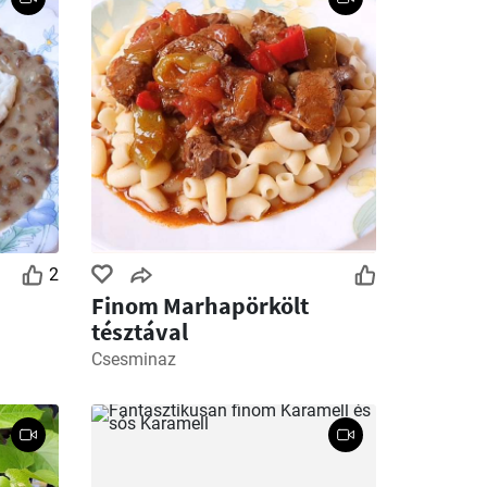
2
Finom Marhapörkölt
tésztával
Csesminaz