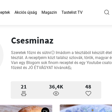
eptek
Akciós újság
Magazin
Tastelist TV
Csesminaz
Szeretek főzni és sütni🙂 Imádom a tésztából készült ételek
tésztát. A receptjeim közt találsz szlovák, török, magyar és
Van egy Blogom sok finom receptel és egy Youtube csato
főzést és JÓ ÉTVÁGYAT kívánok🙋
21
36,4K
48