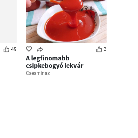
49
3
A legfinomabb
csipkebogyó lekvár
Csesminaz