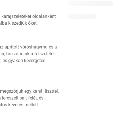
karajszeleteket oldalanként 
álba kiszedjük őket.
az aprított vöröshagyma és a 
, hozzáadjuk a felszeletelt 
, és gyakori kevergetés 
egszórjuk egy kanál liszttel, 
reszelt sajt felét, és 
tos keverés mellett 