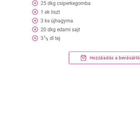
25
dkg
csiperkegomba
1
ek
liszt
3
ks
újhagyma
20
dkg
edami sajt
1
3
dl
tej
⁄
2
Hozzáadás a bevásárló