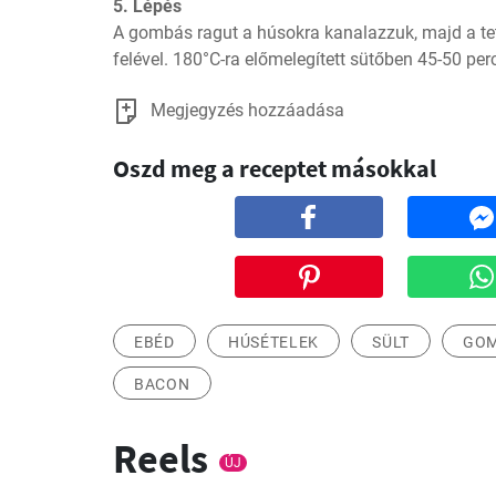
5. Lépés
A gombás ragut a húsokra kanalazzuk, majd a tet
felével. 180°C-ra előmelegített sütőben 45-50 perc
Megjegyzés hozzáadása
Oszd meg a receptet másokkal
EBÉD
HÚSÉTELEK
SÜLT
GO
BACON
Reels
ÚJ