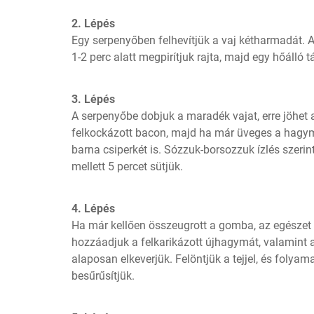
2. Lépés
Egy serpenyőben felhevítjük a vaj kétharmadát. A 
1-2 perc alatt megpirítjuk rajta, majd egy hőálló t
3. Lépés
A serpenyőbe dobjuk a maradék vajat, erre jöhet 
felkockázott bacon, majd ha már üveges a hagyma
barna csiperkét is. Sózzuk-borsozzuk ízlés szerint
mellett 5 percet sütjük.
4. Lépés
Ha már kellően összeugrott a gomba, az egészet m
hozzáadjuk a felkarikázott újhagymát, valamint a le
alaposan elkeverjük. Felöntjük a tejjel, és folyama
besűrűsítjük.