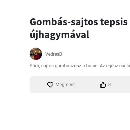
Gombás-sajtos tepsis 
újhagymával
VedresB
Sűrű, sajtos gombaszósz a husin. Az egész csalá
Megment
3