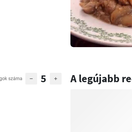
5
A legújabb r
gok száma