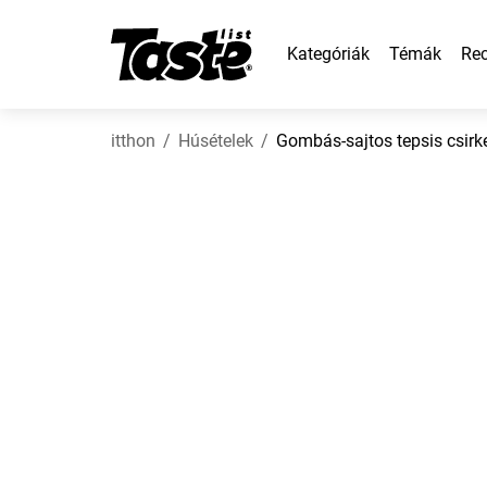
Kategóriák
Témák
Rec
itthon
Húsételek
Gombás-sajtos tepsis csir