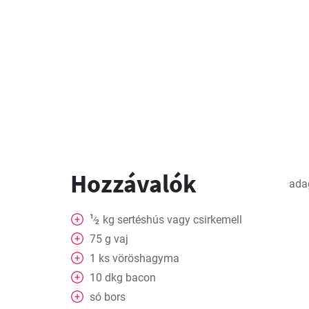
Hozzávalók
ada
1
kg
sertéshús vagy csirkemell
⁄
2
75
g
vaj
1
ks
vöröshagyma
10
dkg
bacon
só bors