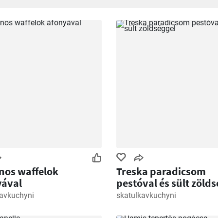
nos waffelok
Treska paradicsom
yával
pestóval és sült zöld
kavkuchyni
skatulkavkuchyni