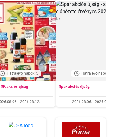
Hátralévő napok: 5
Hátralévő napok: 5
 SK akciós újság
Spar akciós újság
T
026.08.06. - 2026.08.12.
2026.08.06. - 2026.08.12.