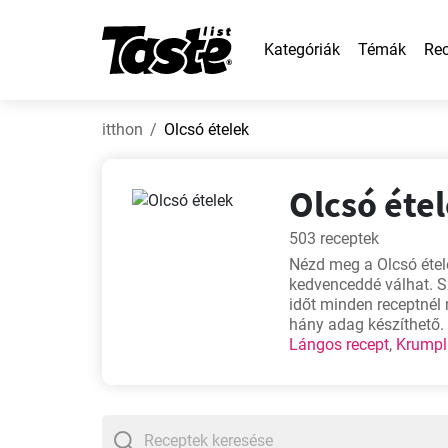
Kategóriák
Témák
Rec
itthon
Olcsó ételek
Olcsó étel
503 receptek
Nézd meg a Olcsó étele
kedvenceddé válhat. Sz
időt minden receptnél 
hány adag készíthető. 
Lángos recept
,
Krumpl
elkészítésüket. Talán