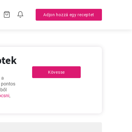
Adjon hozzá egy receptet
ptek
Kövesse
 a
A pontos
gből
ócsni
,