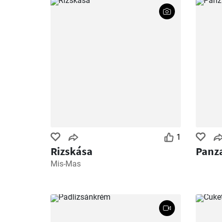
1
Rizskása
Panza
Mis-Mas