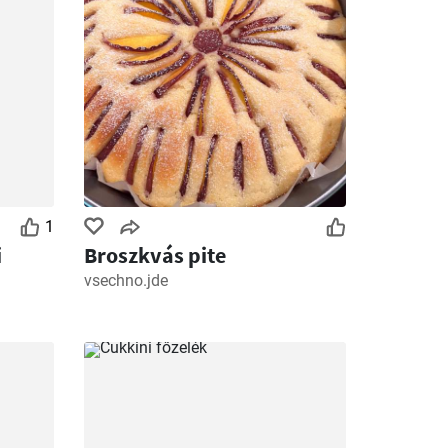
1
i
Broszkvás pite
vsechno.jde