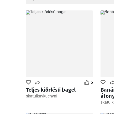
5
Teljes kiőrlésű bagel
Baná
áfon
skatulkavkuchyni
skatul