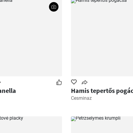
nella
Hamis tepertős pogá
Cesminaz