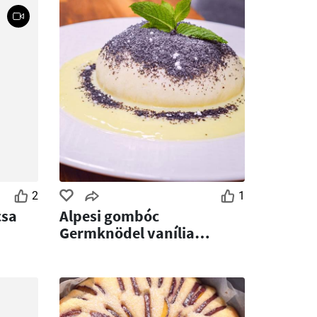
2
1
csa
Alpesi gombóc
Germknödel vanília
mártással