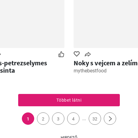
s-petrezselymes
Noky s vejcem a zelím
sinta
mythebestfood
Többet látni
...
1
2
3
4
32
HIRDETŐ