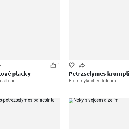
1
ové placky
Petrzselymes krumpl
estfood
Frommykitchendotcom