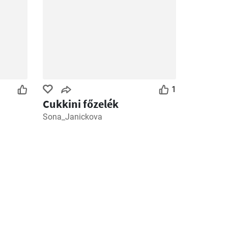
1
Cukkini főzelék
Sona_Janickova