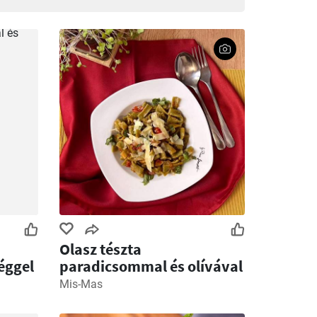
Olasz tészta
séggel
paradicsommal és olívával
Mis-Mas