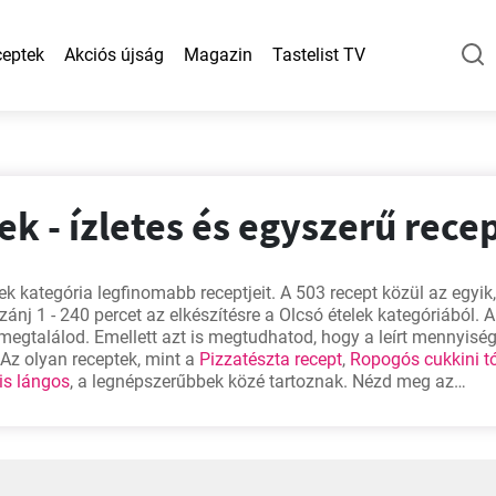
eptek
Akciós újság
Magazin
Tastelist TV
ek - ízletes és egyszerű rece
k kategória legfinomabb receptjeit. A 503 recept közül az egyik,
ánj 1 - 240 percet az elkészítésre a Olcsó ételek kategóriából. 
megtalálod. Emellett azt is megtudhatod, hogy a leírt mennyisé
Az olyan receptek, mint a
Pizzatészta recept
,
Ropogós cukkini t
is lángos
, a legnépszerűbbek közé tartoznak. Nézd meg az
 téged is magával ragadnak!