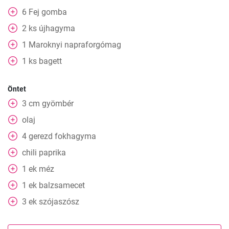
6
Fej
gomba
2
ks
újhagyma
1
Maroknyi
napraforgómag
1
ks
bagett
Öntet
3
cm
gyömbér
olaj
4
gerezd fokhagyma
chili paprika
1
ek
méz
1
ek
balzsamecet
3
ek
szójaszósz