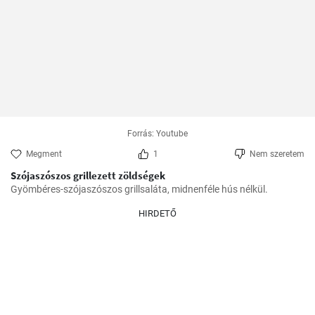
Forrás: Youtube
Megment
1
Nem szeretem
Szójaszószos grillezett zöldségek
Gyömbéres-szójaszószos grillsaláta, midnenféle hús nélkül.
HIRDETŐ