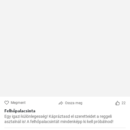
Megment
Ossza meg
22
Felhőpalacsinta
Egy igazi különlegesség! Kápráztasd el szeretteidet a reggeli
asztalnál is! A felhőpalacsintát mindenképp ki kell próbálnod!