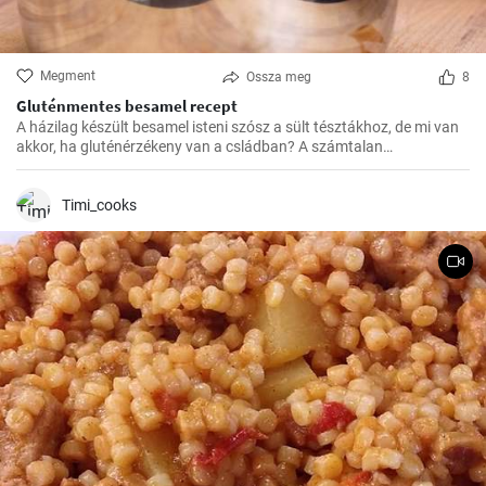
Megment
Ossza meg
8
Gluténmentes besamel recept
A házilag készült besamel isteni szósz a sült tésztákhoz, de mi van
akkor, ha gluténérzékeny van a csládban? A számtalan
gluténmentes változat közül nekem eddig ez vált be a legjobban,
könnyű elkészíteni, és sokkal finomabb a bolti változatokhoz
képest.
Timi_cooks