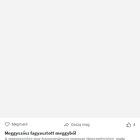
Megment
Ossza meg
4
Meggyszósz fagyasztott meggyből
A meggyszósz egy hagyományos magyar desszertszósz, mely