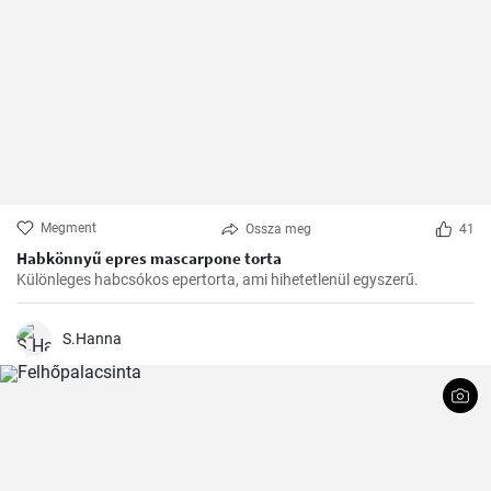
Megment
Ossza meg
41
Habkönnyű epres mascarpone torta
Különleges habcsókos epertorta, ami hihetetlenül egyszerű.
S.Hanna