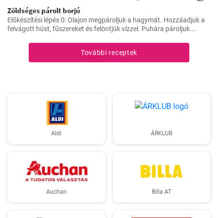
Zöldséges párolt borjú
Előkészítési lépés 0: Olajon megpároljuk a hagymát. Hozzáadjuk a
felvágott húst, fűszereket és felöntjük vízzel. Puhára pároljuk.
Ezután hozzáadjuk a zöldséget, a paradicsompürét és főzzük, amíg
minden megpuhul. Végül hozzáadjuk a tejszínt és hagyjuk
További receptek
felmelegedni.
Aldi
ÁRKLUB
Auchan
Billa AT