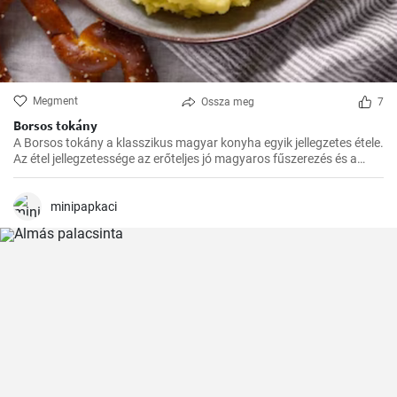
Megment
Ossza meg
7
Borsos tokány
A Borsos tokány a klasszikus magyar konyha egyik jellegzetes étele.
Az étel jellegzetessége az erőteljes jó magyaros fűszerezés és a
hosszú, lassú főzés, melynek köszönhetően az ízek mindig
harmónikusak és igazán szaftos, roppanós húsokat készíthetünk
belőle.
minipapkaci