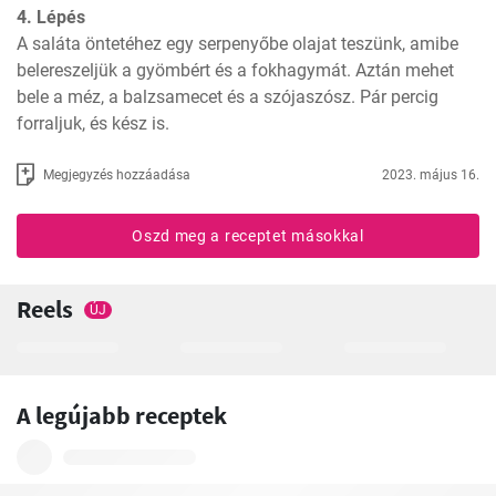
4. Lépés
A saláta öntetéhez egy serpenyőbe olajat teszünk, amibe 
belereszeljük a gyömbért és a fokhagymát. Aztán mehet 
bele a méz, a balzsamecet és a szójaszósz. Pár percig 
forraljuk, és kész is.
Megjegyzés hozzáadása
2023. május 16.
Oszd meg a receptet másokkal
Reels
ÚJ
A legújabb receptek