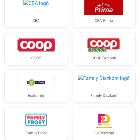
CBA
CBA Príma
COOP
COOP Szolnok
Ecofamily
Family Diszkont
Family Frost
FullDiszkont