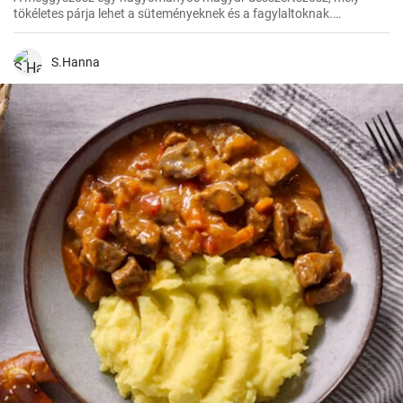
tökéletes párja lehet a süteményeknek és a fagylaltoknak.
Fagyasztott meggyből készítve pedig bármikor élvezhetjük ezt a
finomságot.
S.Hanna