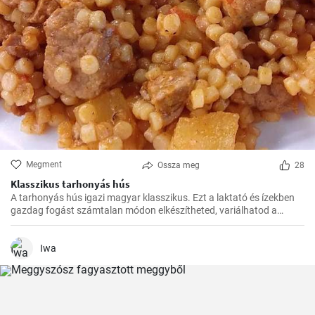
Megment
Ossza meg
28
Klasszikus tarhonyás hús
A tarhonyás hús igazi magyar klasszikus. Ezt a laktató és ízekben
gazdag fogást számtalan módon elkészítheted, variálhatod a
húsokat, a zöldségeket ízlés szerint. Jó kísérletezést és jó étvágyat!
Iwa