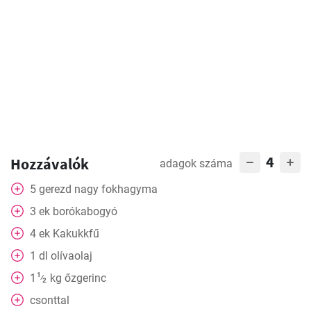
4
Hozzávalók
adagok száma
5
gerezd
nagy fokhagyma
3
ek
borókabogyó
4
ek
Kakukkfű
1
dl
olívaolaj
1
1
kg
őzgerinc
⁄
2
csonttal