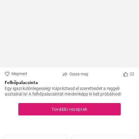
Megment
Ossza meg
22
Felhőpalacsinta
Egy igazi különlegesség! Kápráztasd el szeretteidet a reggeli
asztalnál is! A felhőpalacsintát mindenképp ki kell próbálnod!
További receptek