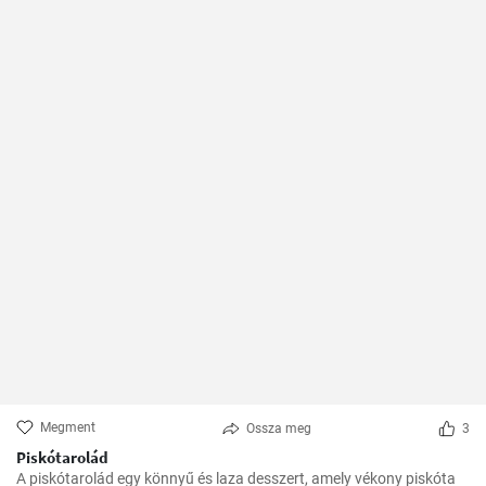
Megment
Ossza meg
3
Piskótarolád
A piskótarolád egy könnyű és laza desszert, amely vékony piskóta