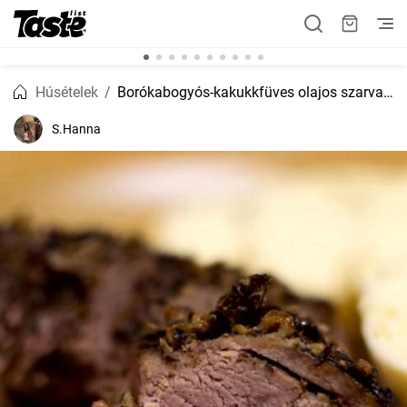
Húsételek
Borókabogyós-kakukkfüves olajos szarvasgerinc pác
S.Hanna