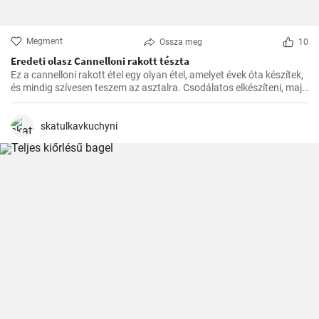
Megment
Ossza meg
10
Eredeti olasz Cannelloni rakott tészta
Ez a cannelloni rakott étel egy olyan étel, amelyet évek óta készítek,
és mindig szívesen teszem az asztalra. Csodálatos elkészíteni, majd
a kívánt időben a sütőben megsütni. A paradicsomszósz
fűszerességének, a béchamel mártás krémességének és a darált
hússal töltött cannelloni pikáns ízének kombinációja egyszerűen
skatulkavkuchyni
ellenállhatatlan.