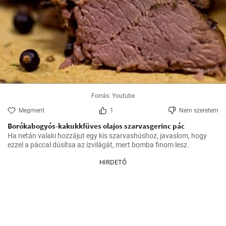
Forrás: Youtube
Megment
1
Nem szeretem
Borókabogyós-kakukkfüves olajos szarvasgerinc pác
Ha netán valaki hozzájut egy kis szarvashúshoz, javaslom, hogy 
ezzel a páccal dúsítsa az ízvilágát, mert bomba finom lesz.
HIRDETŐ