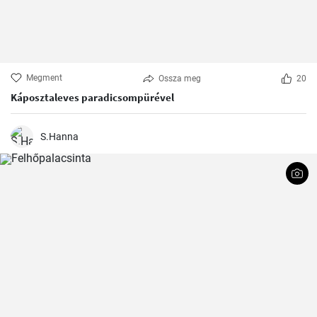
Megment
Ossza meg
20
Káposztaleves paradicsompürével
S.Hanna