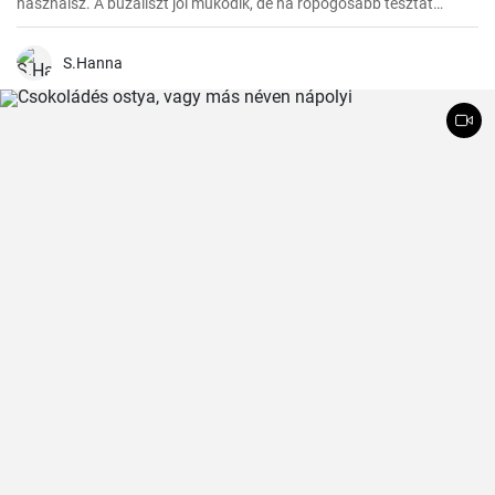
használsz. A búzaliszt jól működik, de ha ropogósabb tésztát
szeretnél, használj finomított lisztet.
S.Hanna