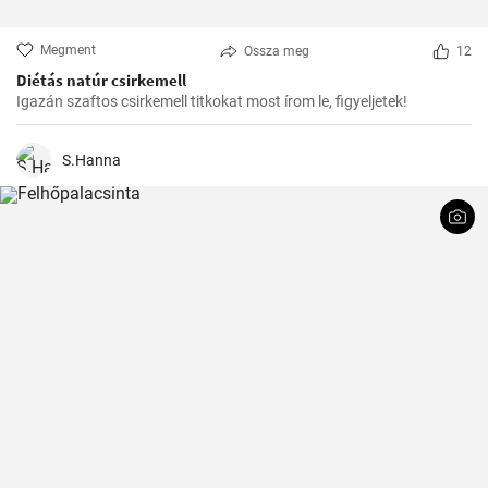
Megment
Ossza meg
12
Diétás natúr csirkemell
Igazán szaftos csirkemell titkokat most írom le, figyeljetek!
S.Hanna