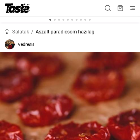
Saláták
Aszalt paradicsom házilag
VedresB