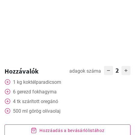
2
Hozzávalók
adagok száma
1
kg
koktélparadicsom
6
gerezd
fokhagyma
4
tk
szárított oregánó
500
ml
görög olívaolaj
Hozzáadás a bevásárlólistához