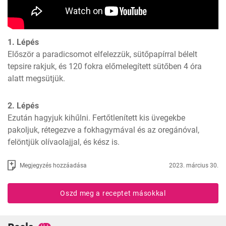
1. Lépés
Először a paradicsomot elfelezzük, sütőpapírral bélelt 
tepsire rakjuk, és 120 fokra előmelegített sütőben 4 óra 
alatt megsütjük.
2. Lépés
Ezután hagyjuk kihűlni. Fertőtlenített kis üvegekbe 
pakoljuk, rétegezve a fokhagymával és az oregánóval, 
felöntjük olívaolajjal, és kész is.
Megjegyzés hozzáadása
2023. március 30.
Oszd meg a receptet másokkal