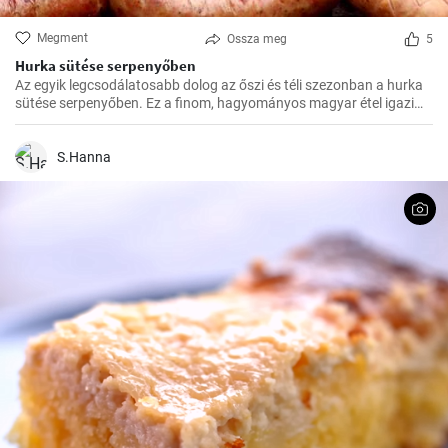
Megment
Ossza meg
5
Hurka sütése serpenyőben
Az egyik legcsodálatosabb dolog az őszi és téli szezonban a hurka
sütése serpenyőben. Ez a finom, hagyományos magyar étel igazi
felmelegedést nyújt a hűvösebb hónapokban és nagyszerű
választás az ünnepi fogadások vagy a családi összejövetelek
alkalmából.
S.Hanna