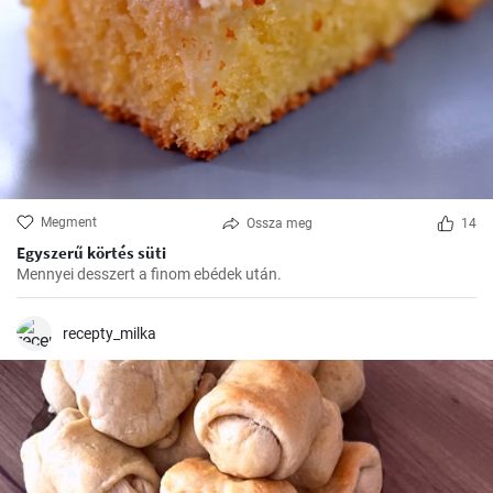
Megment
Ossza meg
14
Egyszerű körtés süti
Mennyei desszert a finom ebédek után.
recepty_milka