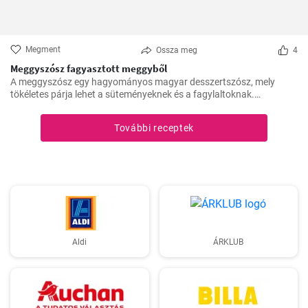
Megment
Ossza meg
4
Meggyszósz fagyasztott meggyből
A meggyszósz egy hagyományos magyar desszertszósz, mely
tökéletes párja lehet a süteményeknek és a fagylaltoknak.
Fagyasztott meggyből készítve pedig bármikor élvezhetjük ezt a
finomságot.
További receptek
Aldi
ÁRKLUB