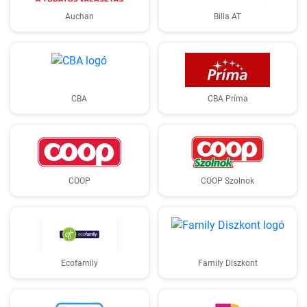
Auchan
Billa AT
CBA
CBA Príma
COOP
COOP Szolnok
Ecofamily
Family Diszkont