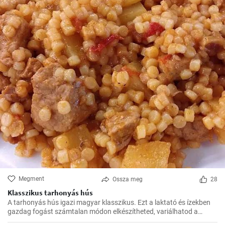
Megment
Ossza meg
28
Klasszikus tarhonyás hús
A tarhonyás hús igazi magyar klasszikus. Ezt a laktató és ízekben
gazdag fogást számtalan módon elkészítheted, variálhatod a
húsokat, a zöldségeket ízlés szerint. Jó kísérletezést és jó étvágyat!