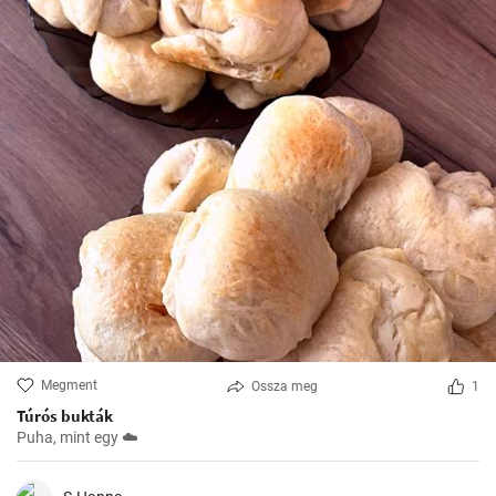
Megment
Ossza meg
1
Túrós bukták
Puha, mint egy ☁️