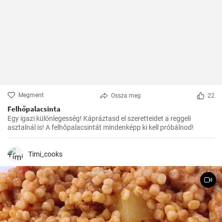
Megment
Ossza meg
22
Felhőpalacsinta
Egy igazi különlegesség! Kápráztasd el szeretteidet a reggeli
asztalnál is! A felhőpalacsintát mindenképp ki kell próbálnod!
Timi_cooks