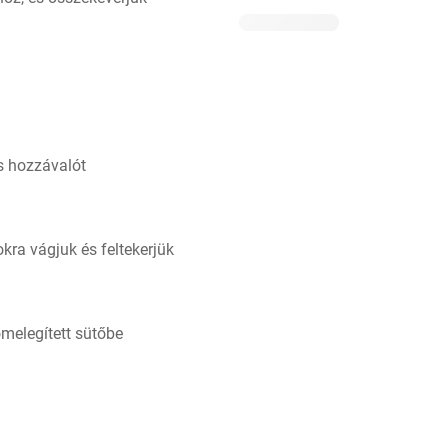
es hozzávalót
okra vágjuk és feltekerjük
őmelegített sütőbe