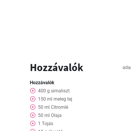
Hozzávalók
ada
Hozzávalók
400
g
simaliszt
150
ml
meleg tej
50
ml
Citromlé
50
ml
Olaja
1
Tojás