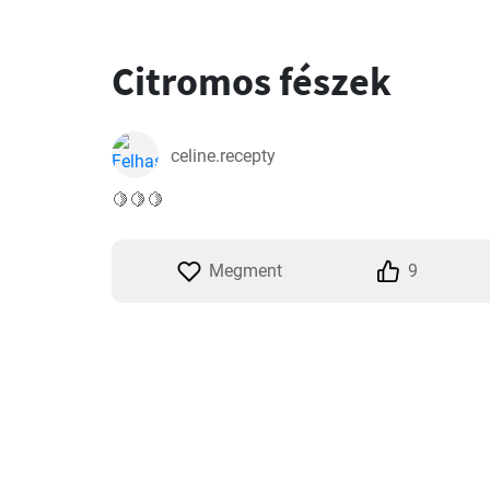
Citromos fészek
celine.recepty
🍋🍋🍋
Megment
9