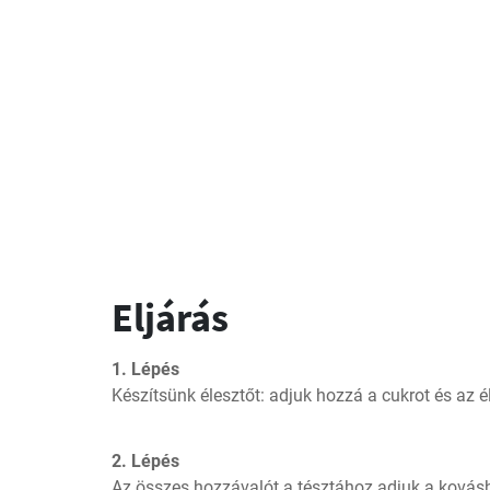
Eljárás
1. Lépés
Készítsünk élesztőt: adjuk hozzá a cukrot és az é
2. Lépés
Az összes hozzávalót a tésztához adjuk a kovásh