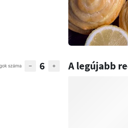
6
A legújabb r
gok száma