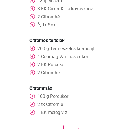
18
g
élesztő
3
EK
Cukor KL a kovászhoz
2
Citromhéj
1
tk
Sók
⁄
2
Citromos töltelék
200
g
Természetes krémsajt
1
Csomag
Vaníliás cukor
2
EK
Porcukor
2
Citromhéj
Citrommáz
100
g
Porcukor
2
tk
Citromlé
1
EK
meleg víz