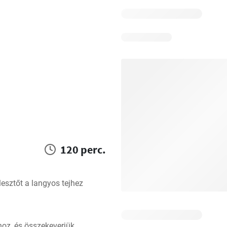
120 perc.
lesztőt a langyos tejhez
oz, és összekeverjük