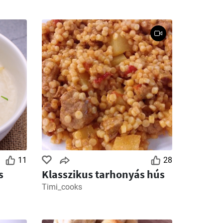
11
28
s
Klasszikus tarhonyás hús
Timi_cooks