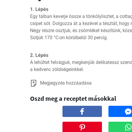
1. Lépés
Egy tálban keverje össze a tönkölylisztet, a cottag
csipet sót. Dolgozza át a kezével a tésztát, hogy
Négy részre osztjuk, és zsömléket készítünk, köze
Sütjük 170 °C-on körülbelül 30 percig.
2. Lépés
A lehűltet felvágjuk, megkenjük delikatessz sze
a kedvenc zöldségeinkkel.
Megjegyzés hozzáadása
Oszd meg a receptet másokkal