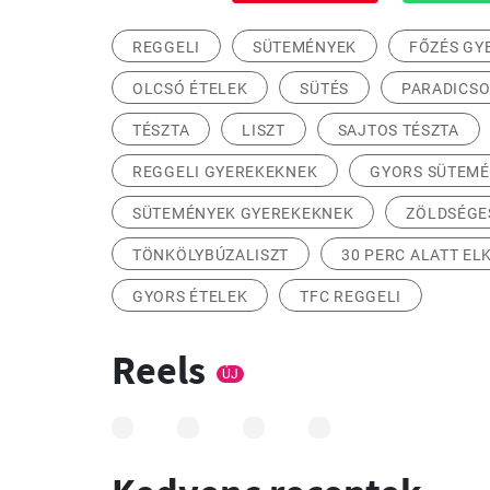
REGGELI
SÜTEMÉNYEK
FŐZÉS GY
OLCSÓ ÉTELEK
SÜTÉS
PARADICS
TÉSZTA
LISZT
SAJTOS TÉSZTA
REGGELI GYEREKEKNEK
GYORS SÜTEM
SÜTEMÉNYEK GYEREKEKNEK
ZÖLDSÉGE
TÖNKÖLYBÚZALISZT
30 PERC ALATT EL
GYORS ÉTELEK
TFC REGGELI
Reels
ÚJ