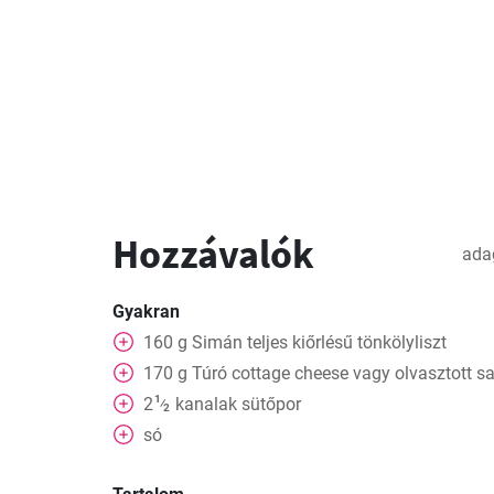
Hozzávalók
ada
Gyakran
160
g
Simán teljes kiőrlésű tönkölyliszt
170
g
Túró cottage cheese vagy olvasztott sa
1
2
kanalak
sütőpor
⁄
2
só