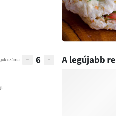
6
A legújabb r
gok száma
jt