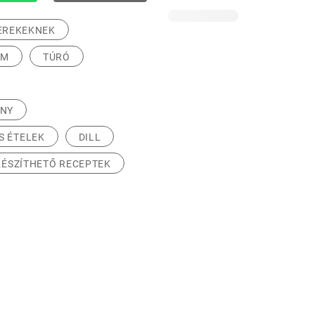
EREKEKNEK
OM
TÚRÓ
ÉNY
S ÉTELEK
DILL
KÉSZÍTHETŐ RECEPTEK