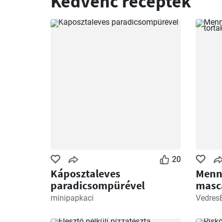
Kedvenc receptek
20
Káposztaleves
Menny
paradicsompürével
masc
minipapkaci
Vedres