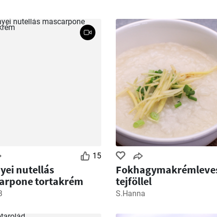
15
ei nutellás
Fokhagymakrémleve
arpone tortakrém
tejföllel
B
S.Hanna