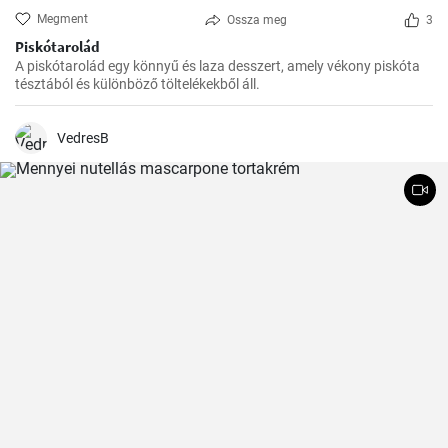
Megment
Ossza meg
3
Piskótarolád
A piskótarolád egy könnyű és laza desszert, amely vékony piskóta
tésztából és különböző töltelékekből áll.
VedresB