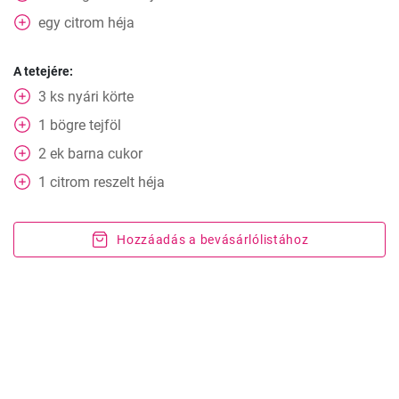
egy citrom héja
A tetejére:
3
ks
nyári körte
1
bögre
tejföl
2
ek
barna cukor
1
citrom
reszelt héja
Hozzáadás a bevásárlólistához