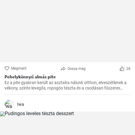
Megment
Ossza meg
28
Pehelykönnyű almás pite
Ez a pite gyakran került az asztalra nálunk otthon, elveszétlenek a
vékony, szinte levegős, ropogós tészta és a csodásan fűszeres
almafüllő között. Az ovitudók, hazaértem, és már messziről éreztem
a fahéj és az alma csodás illatát. Itt az ideje hát, hogy megosszam
veletek is ezt a csodás receptet.
Iwa