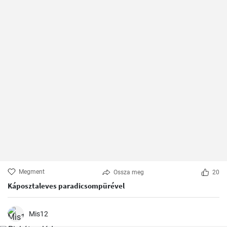
Megment
Ossza meg
20
Káposztaleves paradicsompürével
Mis12