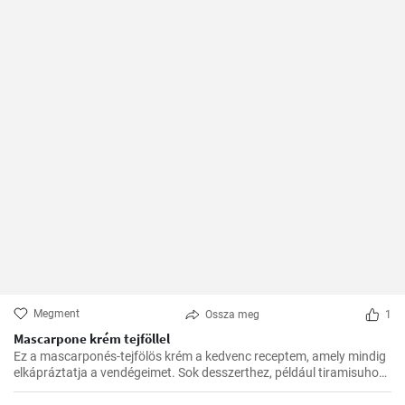
Megment
Ossza meg
1
Mascarpone krém tejföllel
Ez a mascarponés-tejfölös krém a kedvenc receptem, amely mindig
elkápráztatja a vendégeimet. Sok desszerthez, például tiramisuhoz
tökéletes kísérő, de gyümölcstortákhoz is remekül illik.