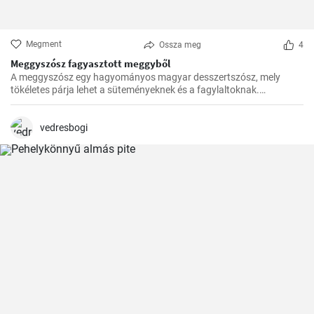
Megment
Ossza meg
4
Meggyszósz fagyasztott meggyből
A meggyszósz egy hagyományos magyar desszertszósz, mely
tökéletes párja lehet a süteményeknek és a fagylaltoknak.
Fagyasztott meggyből készítve pedig bármikor élvezhetjük ezt a
finomságot.
vedresbogi