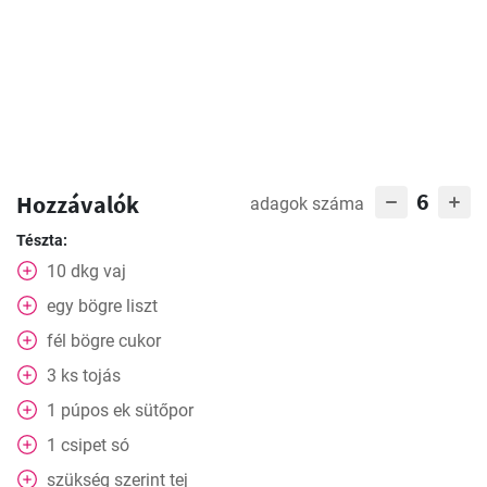
6
Hozzávalók
adagok száma
Tészta:
10
dkg
vaj
egy bögre liszt
fél bögre cukor
3
ks
tojás
1
púpos
ek sütőpor
1
csipet
só
szükség szerint tej