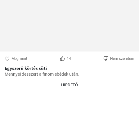
Megment
14
Nem szeretem
Egyszerű körtés süti
Mennyei desszert a finom ebédek után.
HIRDETŐ