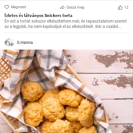
Megment
Ossza meg
12
Ízletes és látványos Snickers torta
Én ezt a tortát sokszor elkészítettem már, és tapasztalatom szerint
az a legjobb, ha nem kapkodjuk el az elkészítését. Bár a család
mindig türelmetlenül várja, de megéri kivárni, hogy minden réteg
megfelelően megszilárduljon. Így lesz igazán ízletes és látványos a
végeredmény!
S.Hanna