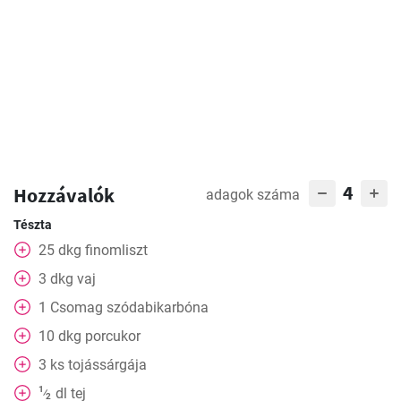
4
Hozzávalók
adagok száma
Tészta
25
dkg
finomliszt
3
dkg
vaj
1
Csomag
szódabikarbóna
10
dkg
porcukor
3
ks
tojássárgája
1
dl
tej
⁄
2