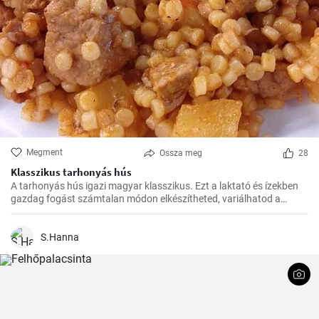
Megment
Ossza meg
28
Klasszikus tarhonyás hús
A tarhonyás hús igazi magyar klasszikus. Ezt a laktató és ízekben
gazdag fogást számtalan módon elkészítheted, variálhatod a
húsokat, a zöldségeket ízlés szerint. Jó kísérletezést és jó étvágyat!
S.Hanna