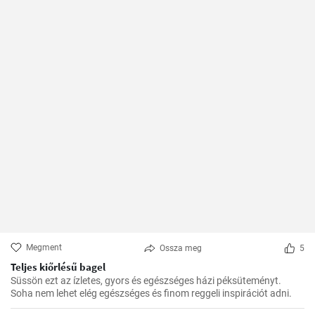
Megment
Ossza meg
5
Teljes kiőrlésű bagel
Süssön ezt az ízletes, gyors és egészséges házi péksüteményt.
Soha nem lehet elég egészséges és finom reggeli inspirációt adni.