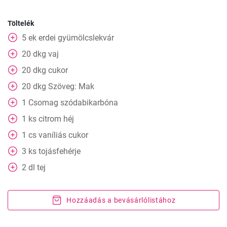
Töltelék
5
ek
erdei gyümölcslekvár
20
dkg
vaj
20
dkg
cukor
20
dkg
Szöveg: Mak
1
Csomag
szódabikarbóna
1
ks
citrom héj
1
cs
vaníliás cukor
3
ks
tojásfehérje
2
dl
tej
Hozzáadás a bevásárlólistához