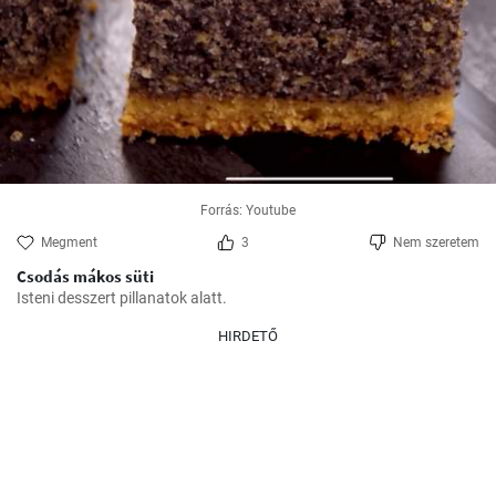
Forrás: Youtube
Megment
3
Nem szeretem
Csodás mákos süti
Isteni desszert pillanatok alatt.
HIRDETŐ