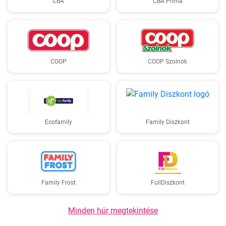
CBA
CBA Príma
COOP
COOP Szolnok
Ecofamily
Family Diszkont
Family Frost
FullDiszkont
Minden húr megtekintése