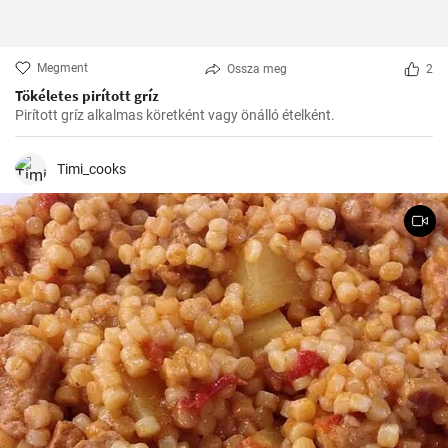
Megment
Ossza meg
2
Tökéletes pirított gríz
Pirított gríz alkalmas köretként vagy önálló ételként.
Timi_cooks