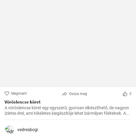
Megment
Ossza meg
3
Vöröslencse köret
A vöröslencse köret egy egyszerű, gyorsan elkészíthető, de nagyon
ízletes étel, ami tökéletes kiegészítője lehet bármilyen főételnek. A
lencse nagyon egészséges, remek fehérje- és rostforrás, így jól illik a
diétás ételek közé is.
vedresbogi