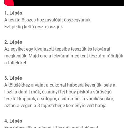
1. Lépés
A tészta összes hozzávalóját összegyúrjuk.

Ezt pedig kettő részre osztjuk.
2. Lépés
Az egyiket egy kivajazott tepsibe tesszük és lekvárral 
megkenjük. Majd erre a lekvárral megkent tésztára ráöntjük 
a tölteléket.
3. Lépés
A töltelékhez a vajat a cukorral habosra keverjük, bele a 
liszt, a darált mák, és annyi tej hogy piskóta sűrüségű 
tésztát kapjunk, a sütőpor, a citromhéj, a vaniliáscukor, 
aztán a végén a 3 tojásfehérje keményre vert habja.
4. Lépés
Erre rátesszük a második tésztát, amit tojással 