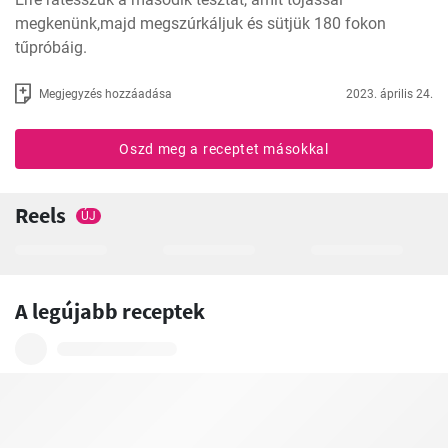
megkenünk,majd megszúrkáljuk és sütjük 180 fokon 
tűpróbáig.
Megjegyzés hozzáadása
2023. április 24.
Oszd meg a receptet másokkal
Reels
ÚJ
A legújabb receptek