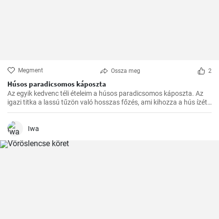
Megment
Ossza meg
2
Húsos paradicsomos káposzta
Az egyik kedvenc téli ételeim a húsos paradicsomos káposzta. Az
igazi titka a lassú tűzön való hosszas főzés, ami kihozza a hús ízét,
és egységgé kovácsolja a zöldségek és a paradicsom ízét.
Számtalanszor elkészítettem már, és minél tovább fő, annál
finomabb lesz, ezért a hétvégi ebédekre szoktam időzíteni.
Iwa