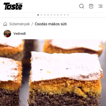
Sütemények
Csodás mákos süti
VedresB