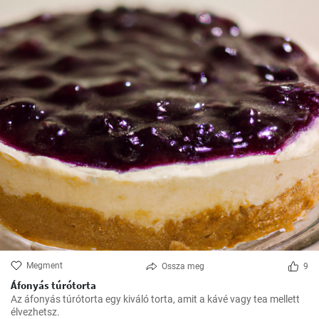
Megment
Ossza meg
9
Áfonyás túrótorta
Az áfonyás túrótorta egy kiváló torta, amit a kávé vagy tea mellett
élvezhetsz.