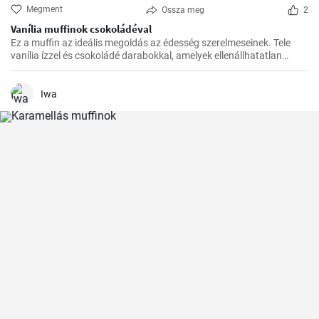
Megment
Ossza meg
2
Vanília muffinok csokoládéval
Ez a muffin az ideális megoldás az édesség szerelmeseinek. Tele
vanília ízzel és csokoládé darabokkal, amelyek ellenállhatatlan
kombinációt alkotnak.
Iwa