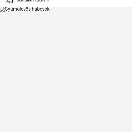
skatulkavkuchyni