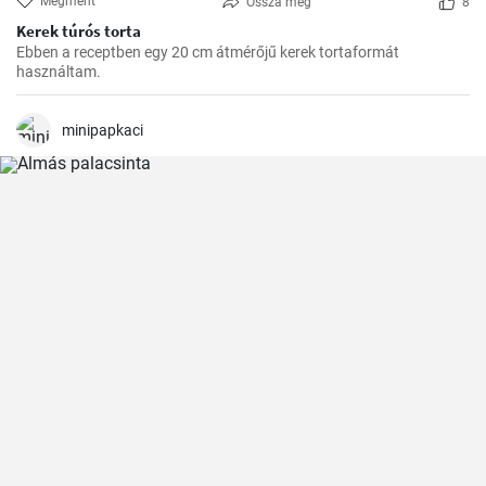
Megment
Ossza meg
8
Kerek túrós torta
Ebben a receptben egy 20 cm átmérőjű kerek tortaformát
használtam.
minipapkaci