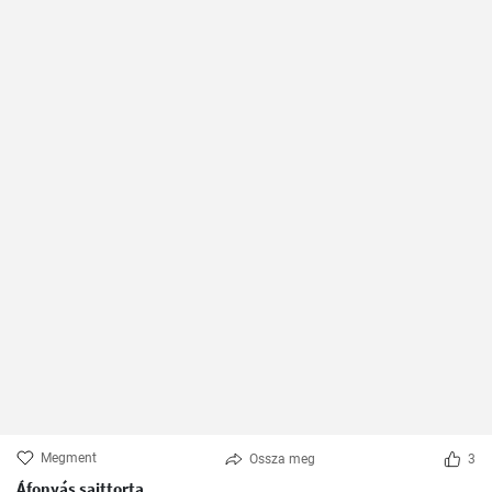
Megment
Ossza meg
3
Áfonyás sajttorta