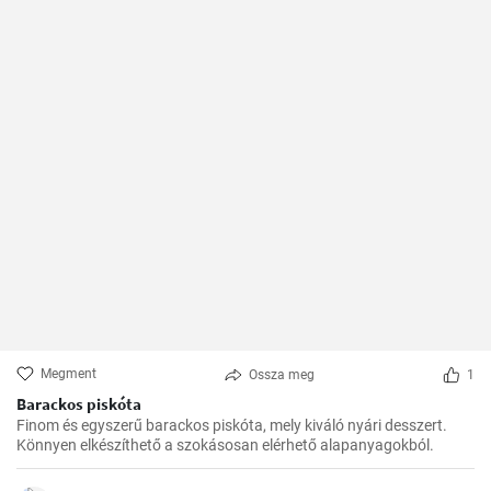
Megment
Ossza meg
1
Barackos piskóta
Finom és egyszerű barackos piskóta, mely kiváló nyári desszert.
Könnyen elkészíthető a szokásosan elérhető alapanyagokból.