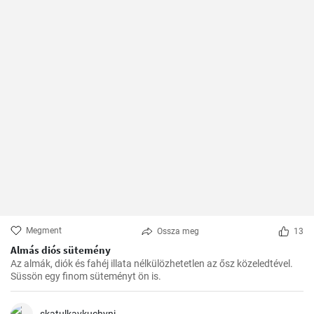
Megment
Ossza meg
13
Almás diós sütemény
Az almák, diók és fahéj illata nélkülözhetetlen az ősz közeledtével.
Süssön egy finom süteményt ön is.