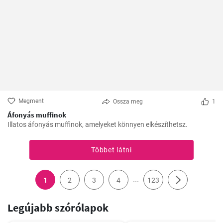
Megment
Ossza meg
1
Áfonyás muffinok
Illatos áfonyás muffinok, amelyeket könnyen elkészíthetsz.
Többet látni
...
1
2
3
4
123
Legújabb szórólapok