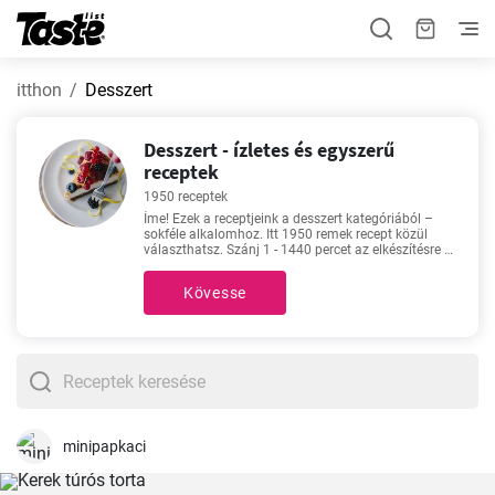
itthon
Desszert
Desszert - ízletes és egyszerű
receptek
1950 receptek
Íme! Ezek a receptjeink a desszert kategóriából –
sokféle alkalomhoz. Itt 1950 remek recept közül
választhatsz. Szánj 1 - 1440 percet az elkészítésre a
desszert kategóriából. A pontos időt minden
receptnél megtalálod. Emellett azt is megtudhatod,
Kövesse
hogy a leírt mennyiségből hány adag készíthető. Ha
segítségre van szükség a választáshoz, akkor a
Császármorzsa recept
,
Csokimáz
,
Palacsinta
alaprecept
,
Isteni diós sütemény
-t ajánljuk. Ezek a
legkeresettebb és legnépszerűbb receptjeink. A siker
garantált!
minipapkaci