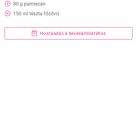
80
g
parmezán
150
ml
tészta főzővíz
Hozzáadás a bevásárlólistához