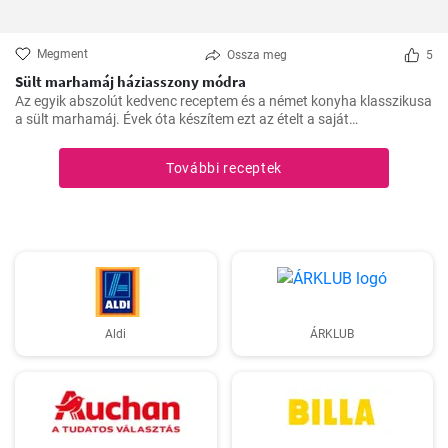
Megment
Ossza meg
5
Sült marhamáj háziasszony módra
Az egyik abszolút kedvenc receptem és a német konyha klasszikusa
a sült marhamáj. Évek óta készítem ezt az ételt a saját
konyhámban, és az idők során apró módosításokkal
tökéletesítettem. Nagyon örülök, hogy itt megoszthatom veletek.
További receptek
Aldi
ÁRKLUB