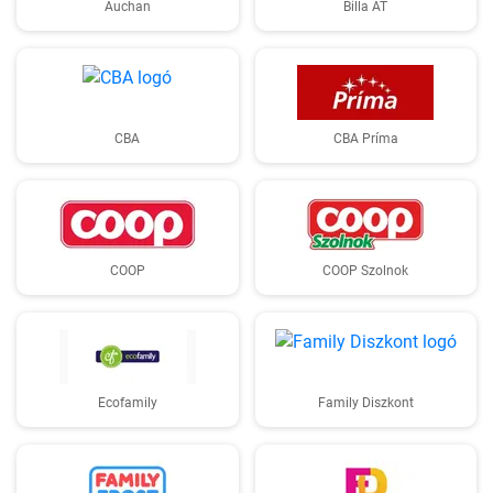
Auchan
Billa AT
CBA
CBA Príma
COOP
COOP Szolnok
Ecofamily
Family Diszkont