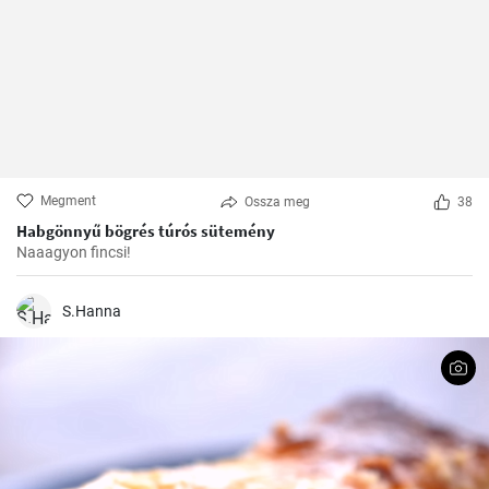
Megment
Ossza meg
38
Habgönnyű bögrés túrós sütemény
Naaagyon fincsi!
S.Hanna