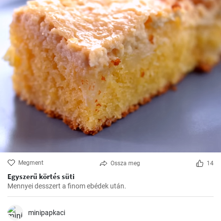
Megment
Ossza meg
14
Egyszerű körtés süti
Mennyei desszert a finom ebédek után.
minipapkaci