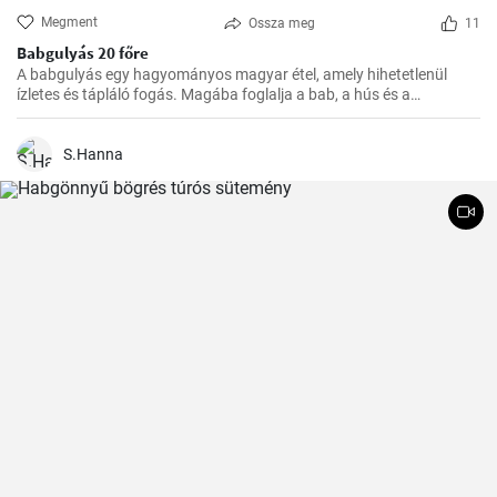
Megment
Ossza meg
11
Babgulyás 20 főre
A babgulyás egy hagyományos magyar étel, amely hihetetlenül
ízletes és tápláló fogás. Magába foglalja a bab, a hús és a
zöldségek ízletes kombinációját. Egy tökéletes étel a hideg téli
napokon vagy egy nagy társasági összejövetelre, ugyanakkor
egyszerűen főzni is lehet. Ennek a receptnek segítségével 20 főre
S.Hanna
készíthető.