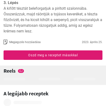
3. Lépés
A kifőtt tésztát beleforgatjuk a pirított szalonnába. 
Összerázzuk, majd ráöntjük a tojásos keveréket, a tészta 
főzővizét, és ha kicsit kihűlt a serpenyő, picit visszarakjuk a 
tűzre. Folyamatosan rázogatjuk addig, amíg az egész 
krémes nem lesz.
Megjegyzés hozzáadása
2023. április 25.
Oszd meg a receptet másokkal
Reels
ÚJ
A legújabb receptek