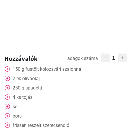
1
Hozzávalók
adagok száma
150
g
füstölt kolozsvári szalonna
2
ek
olívaolaj
250
g
spagetti
4
ks
tojás
só
bors
frissen reszelt szerecsendió