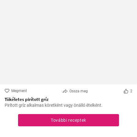
Megment
Ossza meg
2
Tökéletes pirított gríz
Pirított gríz alkalmas köretként vagy önálló ételként.
További receptek