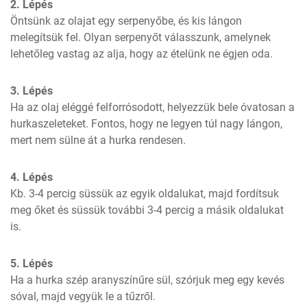
2. Lépés
Öntsünk az olajat egy serpenyőbe, és kis lángon 
melegítsük fel. Olyan serpenyőt válasszunk, amelynek 
lehetőleg vastag az alja, hogy az ételünk ne égjen oda.
3. Lépés
Ha az olaj eléggé felforrósodott, helyezzük bele óvatosan a 
hurkaszeleteket. Fontos, hogy ne legyen túl nagy lángon, 
mert nem sülne át a hurka rendesen.
4. Lépés
Kb. 3-4 percig süssük az egyik oldalukat, majd fordítsuk 
meg őket és süssük további 3-4 percig a másik oldalukat 
is.
5. Lépés
Ha a hurka szép aranyszínűre sül, szórjuk meg egy kevés 
sóval, majd vegyük le a tűzről.