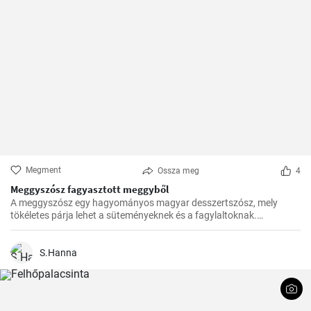
Megment
Ossza meg
4
Meggyszósz fagyasztott meggyből
A meggyszósz egy hagyományos magyar desszertszósz, mely
tökéletes párja lehet a süteményeknek és a fagylaltoknak.
Fagyasztott meggyből készítve pedig bármikor élvezhetjük ezt a
finomságot.
S.Hanna