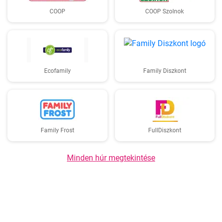
COOP
COOP Szolnok
Ecofamily
Family Diszkont
Family Frost
FullDiszkont
Minden húr megtekintése