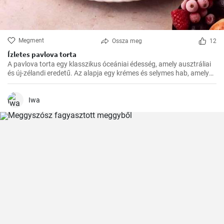
Megment
Ossza meg
12
Ízletes pavlova torta
A pavlova torta egy klasszikus óceániai édesség, amely ausztráliai
és új-zélandi eredetű. Az alapja egy krémes és selymes hab, amelyet
a tetején friss gyümölcsökkel, például egyszerűen málnával vagy
eperrel, díszítenek
Iwa