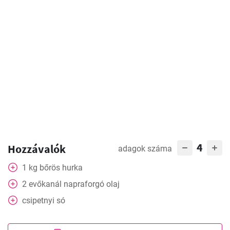
4
Hozzávalók
adagok száma
1
kg
bőrös hurka
2
evőkanál
napraforgó olaj
csipetnyi só