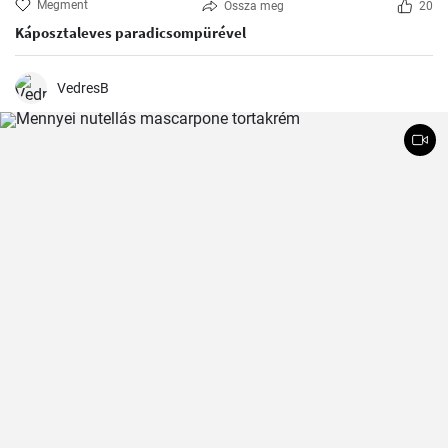
Megment
Ossza meg
20
Káposztaleves paradicsompürével
VedresB