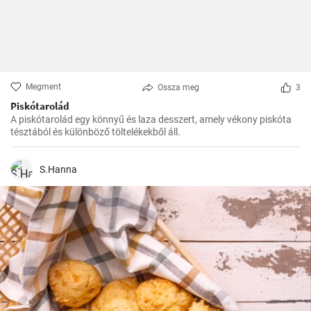
Megment
Ossza meg
3
Piskótarolád
A piskótarolád egy könnyű és laza desszert, amely vékony piskóta
tésztából és különböző töltelékekből áll.
S.Hanna