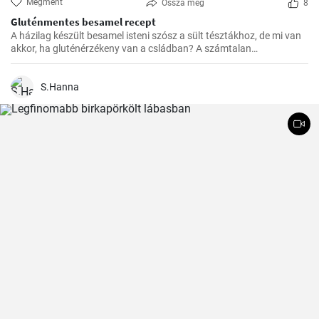
Megment
Ossza meg
8
Gluténmentes besamel recept
A házilag készült besamel isteni szósz a sült tésztákhoz, de mi van
akkor, ha gluténérzékeny van a csládban? A számtalan
gluténmentes változat közül nekem eddig ez vált be a legjobban,
könnyű elkészíteni, és sokkal finomabb a bolti változatokhoz
képest.
S.Hanna