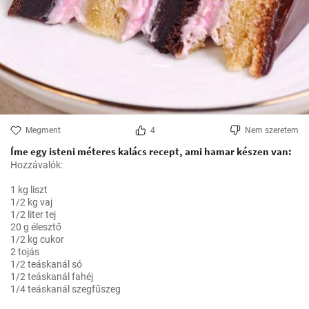
Megment
4
Nem szeretem
Íme egy isteni méteres kalács recept, ami hamar készen van:
Hozzávalók:

1 kg liszt

1/2 kg vaj

1/2 liter tej

20 g élesztő

1/2 kg cukor

2 tojás

1/2 teáskanál só

1/2 teáskanál fahéj

1/4 teáskanál szegfűszeg
