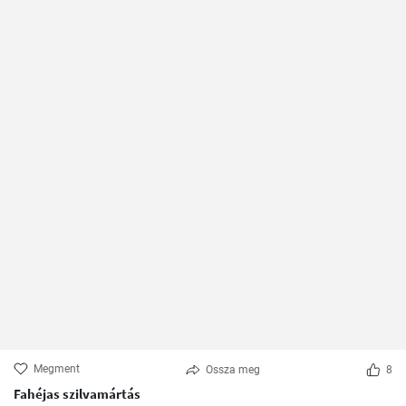
Megment
Ossza meg
8
Fahéjas szilvamártás