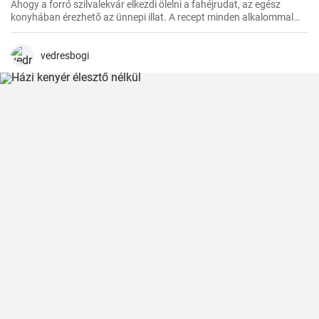
Ahogy a forró szilvalekvár elkezdi ölelni a fahéjrudat, az egész
konyhában érezhető az ünnepi illat. A recept minden alkalommal
sikerül, és nagyon gyorsan elkészül. Családom és barátaim mindig
örömmel fogadják ezt az egzotikus, mégis otthonos ízkompozíciót.
vedresbogi