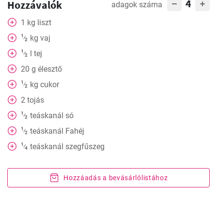
4
Hozzávalók
adagok száma
1
kg
liszt
1
kg
vaj
⁄
2
1
l
tej
⁄
2
20
g
élesztő
1
kg
cukor
⁄
2
2
tojás
1
teáskanál
só
⁄
2
1
teáskanál
Fahéj
⁄
2
1
teáskanál
szegfűszeg
⁄
4
Hozzáadás a bevásárlólistához