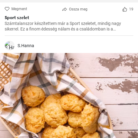
Megment
Ossza meg
19
Sport szelet
Számtalanszor készítettem már a Sport szeletet, mindig nagy
sikerrel. Ez a finom édesség nálam és a családomban is a
kedvencek közé tartozik. Szívesen készítem el ajándékba is, a
barátaim mindig nagy örömmel fogadják.
S.Hanna