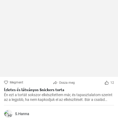
Megment
Ossza meg
12
Ízletes és látványos Snickers torta
Én ezt a tortát sokszor elkészítettem már, és tapasztalatom szerint
az a legjobb, ha nem kapkodjuk el az elkészítését. Bár a család
mindig türelmetlenül várja, de megéri kivárni, hogy minden réteg
megfelelően megszilárduljon. Így lesz igazán ízletes és látványos a
végeredmény!
S.Hanna