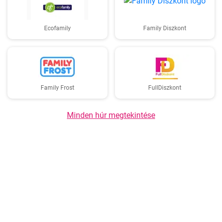
Ecofamily
Family Diszkont
Family Frost
FullDiszkont
Minden húr megtekintése