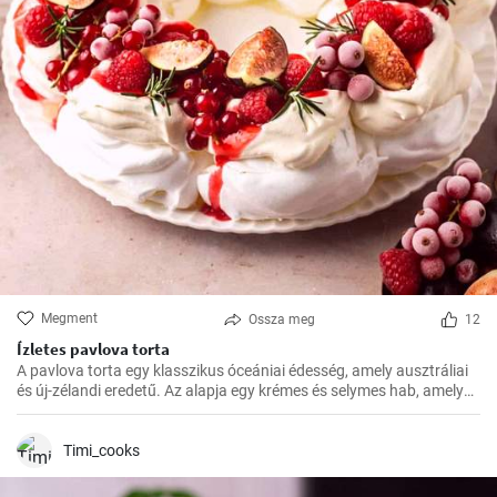
Megment
Ossza meg
12
Ízletes pavlova torta
A pavlova torta egy klasszikus óceániai édesség, amely ausztráliai
és új-zélandi eredetű. Az alapja egy krémes és selymes hab, amelyet
a tetején friss gyümölcsökkel, például egyszerűen málnával vagy
eperrel, díszítenek
Timi_cooks