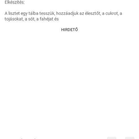
Elkészítés:

A lisztet egy tálba tesszük, hozzáadjuk az élesztőt, a cukrot, a 
tojásokat, a sót, a fahéjat és
HIRDETŐ