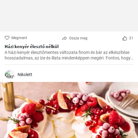
Megment
Ossza meg
31
Házi kenyér élesztő nélkül
A házi kenyér élesztőmentes változata finom és bár az elkészítése
hosszadalmas, az íze és illata mindenképpen megéri. Fontos, hogy
előre tervezzük meg az készítést, mivel a dagasztás után
pihentetésre van szükség a tésztának.
Nikolett