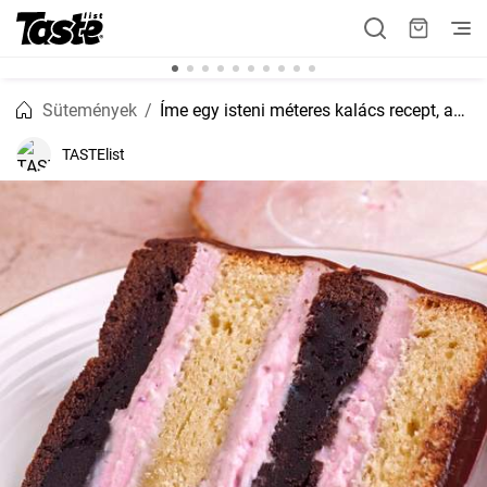
Sütemények
Íme egy isteni méteres kalács recept, ami hamar készen van:
TASTElist