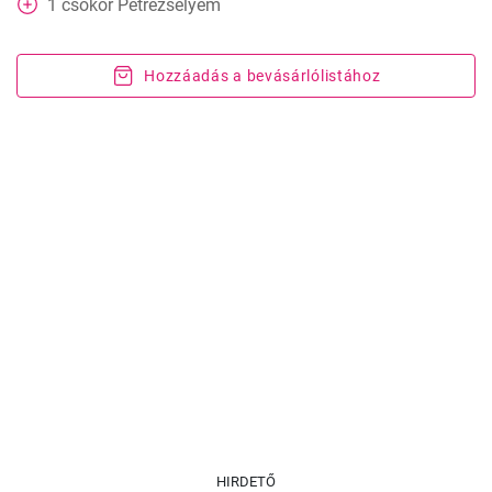
1
csokor
Petrezselyem
Hozzáadás a bevásárlólistához
HIRDETŐ