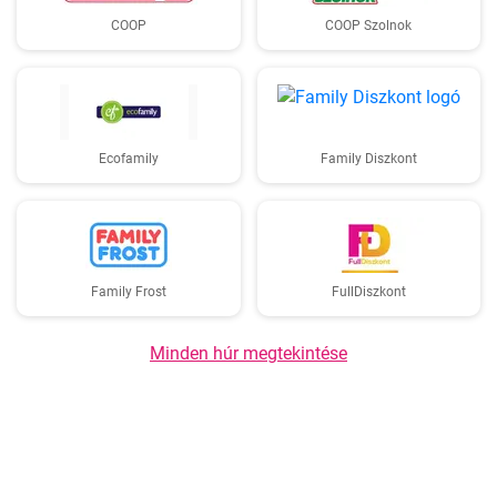
COOP
COOP Szolnok
Ecofamily
Family Diszkont
Family Frost
FullDiszkont
Minden húr megtekintése