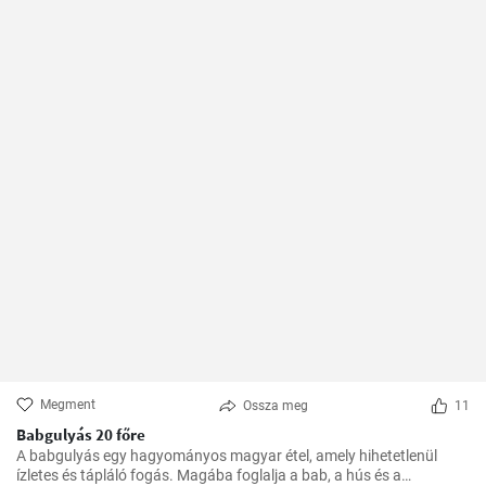
Megment
Ossza meg
11
Babgulyás 20 főre
A babgulyás egy hagyományos magyar étel, amely hihetetlenül
ízletes és tápláló fogás. Magába foglalja a bab, a hús és a