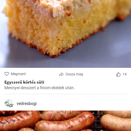
Megment
Ossza meg
14
Egyszerű körtés süti
Mennyei desszert a finom ebédek után.
vedresbogi