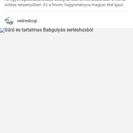
sütése serpenyőben. Ez a finom, hagyományos magyar étel igazi
felmelegedést nyújt a hűvösebb hónapokban és nagyszerű
választás az ünnepi fogadások vagy a családi összejövetelek
alkalmából.
vedresbogi