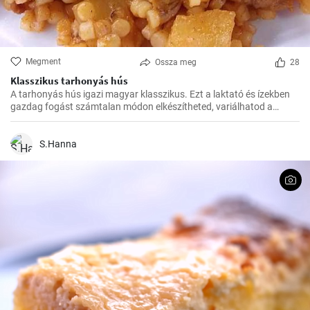
Megment
Ossza meg
28
Klasszikus tarhonyás hús
A tarhonyás hús igazi magyar klasszikus. Ezt a laktató és ízekben
gazdag fogást számtalan módon elkészítheted, variálhatod a
húsokat, a zöldségeket ízlés szerint. Jó kísérletezést és jó étvágyat!
S.Hanna