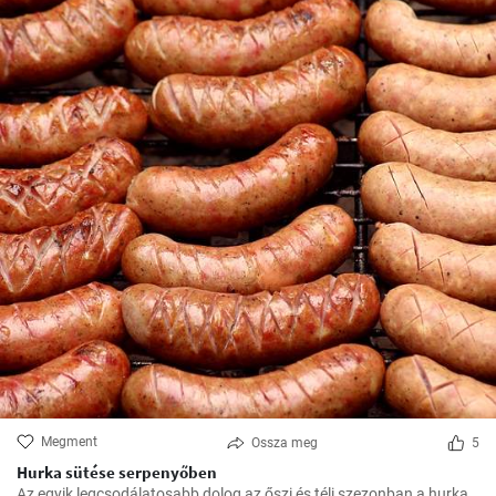
Megment
Ossza meg
5
Hurka sütése serpenyőben
Az egyik legcsodálatosabb dolog az őszi és téli szezonban a hurka