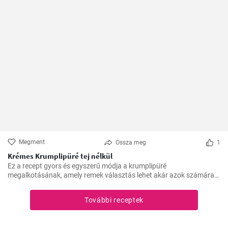
Megment
Ossza meg
1
Krémes Krumplipüré tej nélkül
Ez a recept gyors és egyszerű módja a krumplipüré
megalkotásának, amely remek választás lehet akár azok számára
is, akik tejmentes étrendet követnek. Egyszerű, de lenyűgöző, és az
asztalra való felhelyezésre csupán 30 perc alatt kerül sor.
További receptek