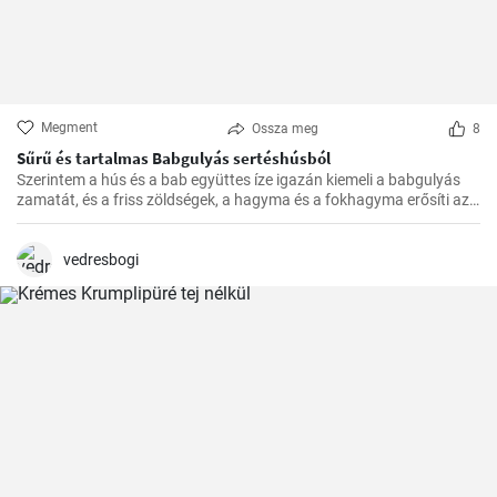
Megment
Ossza meg
8
Sűrű és tartalmas Babgulyás sertéshúsból
Szerintem a hús és a bab együttes íze igazán kiemeli a babgulyás
zamatát, és a friss zöldségek, a hagyma és a fokhagyma erősíti azt.
A végeredmény pedig mindig egy sűrű, tartalmas, krémes
babgulyás, amit a családom imád.
vedresbogi