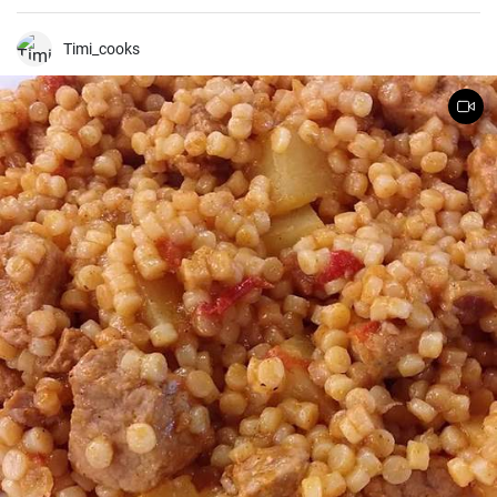
zöldségek ízletes kombinációját. Egy tökéletes étel a hideg téli
napokon vagy egy nagy társasági összejövetelre, ugyanakkor
egyszerűen főzni is lehet. Ennek a receptnek segítségével 20 főre
Timi_cooks
készíthető.