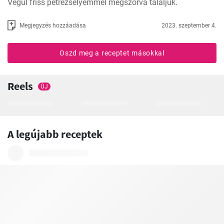
Végül friss petrezselyemmel megszórva tálaljuk.
Megjegyzés hozzáadása
2023. szeptember 4.
Oszd meg a receptet másokkal
Reels
ÚJ
A legújabb receptek