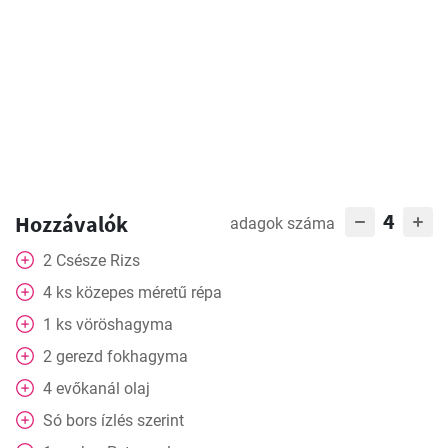
4
Hozzávalók
adagok száma
2
Csésze
Rizs
4
ks
közepes méretű répa
1
ks
vöröshagyma
2
gerezd
fokhagyma
4
evőkanál
olaj
Só bors ízlés szerint