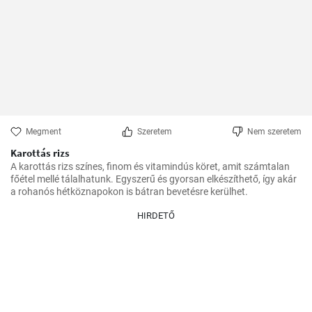
Megment
Szeretem
Nem szeretem
Karottás rizs
A karottás rizs színes, finom és vitamindús köret, amit számtalan 
főétel mellé tálalhatunk. Egyszerű és gyorsan elkészíthető, így akár 
HIRDETŐ