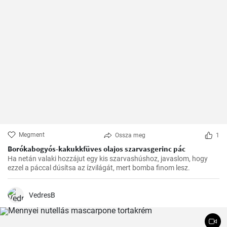
Megment
Ossza meg
1
Borókabogyós-kakukkfüves olajos szarvasgerinc pác
Ha netán valaki hozzájut egy kis szarvashúshoz, javaslom, hogy
ezzel a páccal dúsítsa az ízvilágát, mert bomba finom lesz.
VedresB