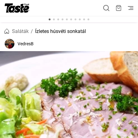
Saláták
Ízletes húsvéti sonkatál
VedresB