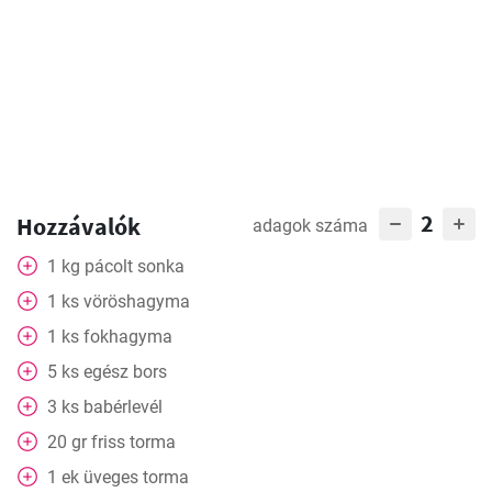
2
Hozzávalók
adagok száma
1
kg
pácolt sonka
1
ks
vöröshagyma
1
ks
fokhagyma
5
ks
egész bors
3
ks
babérlevél
20
gr
friss torma
1
ek
üveges torma