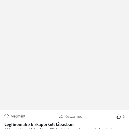
Megment
Ossza meg
5
Legfinomabb birkapörkölt lábasban