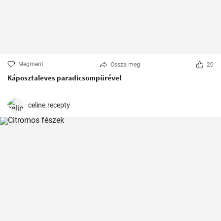
Megment
Ossza meg
20
Káposztaleves paradicsompürével
celine.recepty