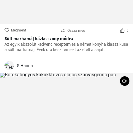
Megment
Ossza meg
5
Sült marhamáj háziasszony módra
Az egyik abszolút kedvenc receptem és a német konyha klasszikusa
a sült marhamáj. Évek óta készítem ezt az ételt a saját
konyhámban, és az idők során apró módosításokkal
tökéletesítettem. Nagyon örülök, hogy itt megoszthatom veletek.
S.Hanna