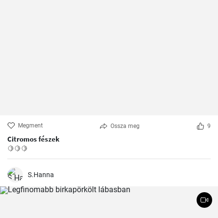
Megment
Ossza meg
9
Citromos fészek
🍋🍋🍋
S.Hanna