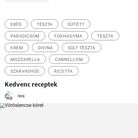
EBÉD
TÉSZTA
SÜTÖTT
PARADICSOM
FOKHAGYMA
TÉSZTA
KRÉM
DIVINA
SÜLT TÉSZTA
MOZZARELLA
CANNELLONI
SZARVASHÚS
RICOTTA
Kedvenc receptek
Iwa