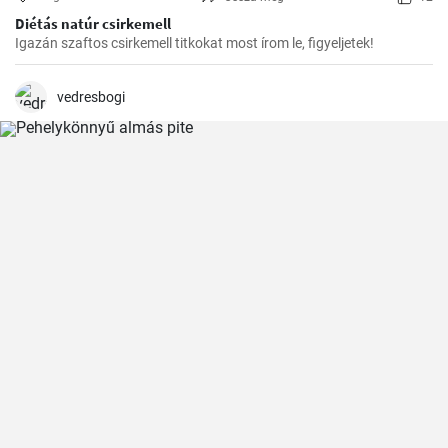
Diétás natúr csirkemell
Igazán szaftos csirkemell titkokat most írom le, figyeljetek!
vedresbogi