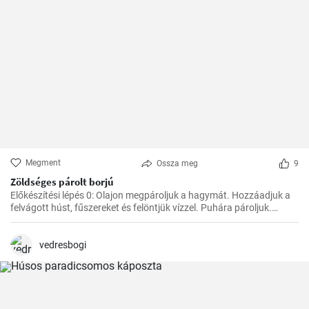
Megment
Ossza meg
9
Zöldséges párolt borjú
Előkészítési lépés 0: Olajon megpároljuk a hagymát. Hozzáadjuk a
felvágott húst, fűszereket és felöntjük vízzel. Puhára pároljuk.
Ezután hozzáadjuk a zöldséget, a paradicsompürét és főzzük, amíg
minden megpuhul. Végül hozzáadjuk a tejszínt és hagyjuk
felmelegedni.
vedresbogi