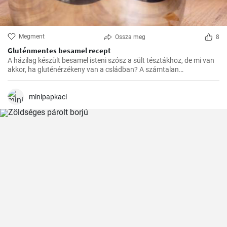
Megment
Ossza meg
8
Gluténmentes besamel recept
A házilag készült besamel isteni szósz a sült tésztákhoz, de mi van
akkor, ha gluténérzékeny van a csládban? A számtalan
gluténmentes változat közül nekem eddig ez vált be a legjobban,
könnyű elkészíteni, és sokkal finomabb a bolti változatokhoz
képest.
minipapkaci