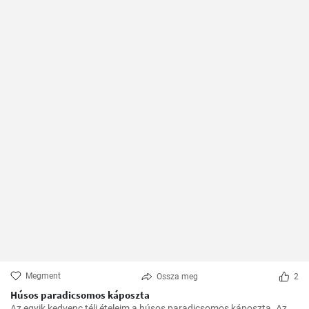
Megment
Ossza meg
2
Húsos paradicsomos káposzta
Az egyik kedvenc téli ételeim a húsos paradicsomos káposzta. Az