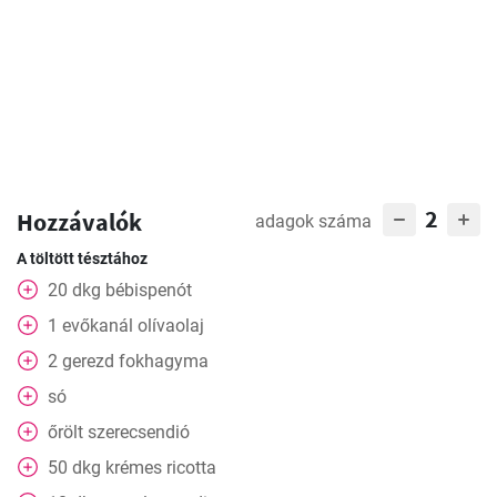
2
Hozzávalók
adagok száma
A töltött tésztához
20
dkg
bébispenót
1
evőkanál
olívaolaj
2
gerezd
fokhagyma
só
őrölt szerecsendió
50
dkg
krémes ricotta