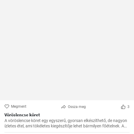
Megment
Ossza meg
3
Vöröslencse köret
A vöröslencse köret egy egyszerű, gyorsan elkészíthető, de nagyon
ízletes étel, ami tökéletes kiegészítője lehet bármilyen főételnek. A
lencse nagyon egészséges, remek fehérje- és rostforrás, így jól illik a