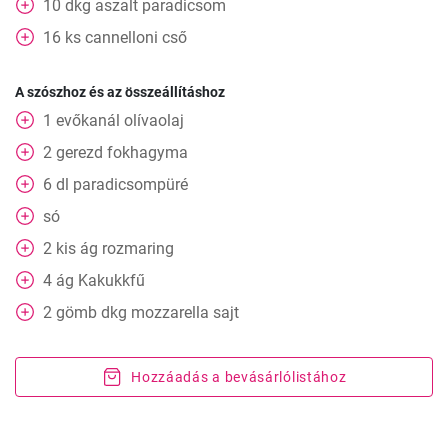
10
dkg
aszalt paradicsom
16
ks
cannelloni cső
A szószhoz és az összeállításhoz
1
evőkanál
olívaolaj
2
gerezd
fokhagyma
6
dl
paradicsompüré
só
2
kis
ág rozmaring
4
ág
Kakukkfű
2
gömb dkg mozzarella sajt
Hozzáadás a bevásárlólistához