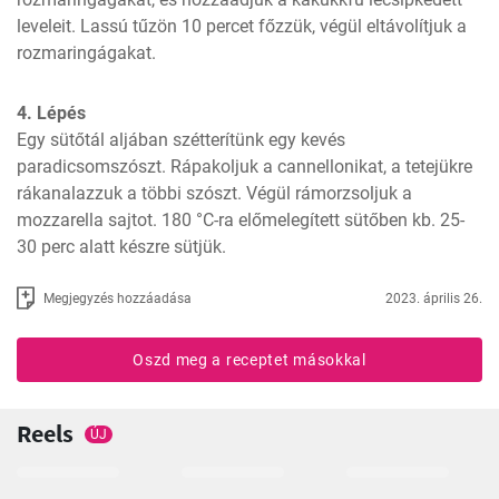
leveleit. Lassú tűzön 10 percet főzzük, végül eltávolítjuk a 
rozmaringágakat.
4. Lépés
Egy sütőtál aljában szétterítünk egy kevés 
paradicsomszószt. Rápakoljuk a cannellonikat, a tetejükre 
rákanalazzuk a többi szószt. Végül rámorzsoljuk a 
mozzarella sajtot. 180 °C-ra előmelegített sütőben kb. 25-
30 perc alatt készre sütjük.
Megjegyzés hozzáadása
2023. április 26.
Oszd meg a receptet másokkal
Reels
ÚJ