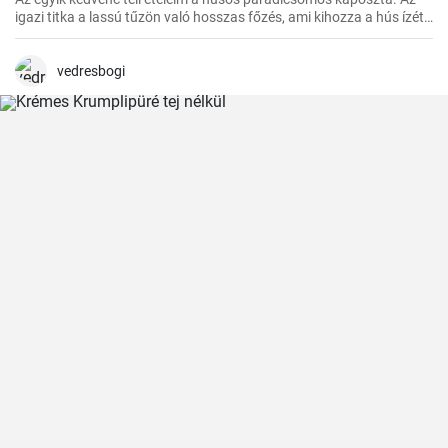
igazi titka a lassú tűzön való hosszas főzés, ami kihozza a hús ízét,
és egységgé kovácsolja a zöldségek és a paradicsom ízét.
Számtalanszor elkészítettem már, és minél tovább fő, annál
finomabb lesz, ezért a hétvégi ebédekre szoktam időzíteni.
vedresbogi