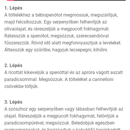
1. Lépés
A töltelékhez a bébispenótot megmossuk, megszárítjuk, 
majd felcsíkozzuk. Egy serpenyőben felhevítjük az 
olívaolajat, és ráreszeljük a megpucolt fokhagymát. 
Rátesszük a spenótot, megsózzuk, szerecsendióval 
fűszerezzük. Rövid idő alatt megfonnyasztjuk a leveleket. 
Áttesszük egy szűrőbe, hagyjuk lecsepegni, kihűlni.
2. Lépés
A ricottát kikeverjük a spenóttal és az apróra vágott aszalt 
paradicsommal. Megsózzuk. A tölteléket a cannelloni 
csövekbe töltjük.
3. Lépés
A szószhoz egy serpenyőben vagy lábasban felhevítjük az 
olajat. Ráreszeljük a megpucolt fokhagymát, felöntjük a 
paradicsompürével, megsózzuk. Beledobjuk egészben 
rozmaringágakat, és hozzáadjuk a kakukkfű lecsipkedett 