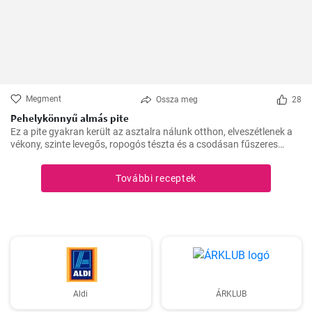
Megment
Ossza meg
28
Pehelykönnyű almás pite
Ez a pite gyakran került az asztalra nálunk otthon, elveszétlenek a
vékony, szinte levegős, ropogós tészta és a csodásan fűszeres
almafüllő között. Az ovitudók, hazaértem, és már messziről éreztem
a fahéj és az alma csodás illatát. Itt az ideje hát, hogy megosszam
További receptek
veletek is ezt a csodás receptet.
Aldi
ÁRKLUB