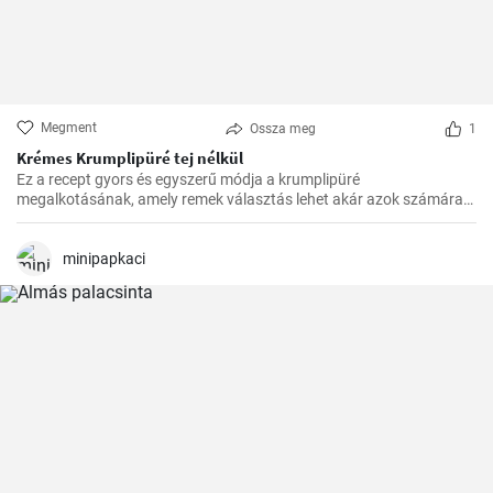
Megment
Ossza meg
1
Krémes Krumplipüré tej nélkül
Ez a recept gyors és egyszerű módja a krumplipüré
megalkotásának, amely remek választás lehet akár azok számára
is, akik tejmentes étrendet követnek. Egyszerű, de lenyűgöző, és az
asztalra való felhelyezésre csupán 30 perc alatt kerül sor.
minipapkaci