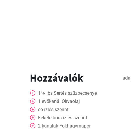
Hozzávalók
ada
1
1
lbs
Sertés szűzpecsenye
⁄
2
1
evőkanál
Olívaolaj
só ízlés szerint
Fekete bors ízlés szerint
2
kanalak
Fokhagymapor