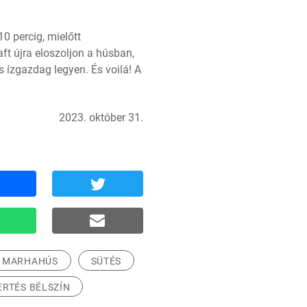
0 percig, mielőtt 
aft újra eloszoljon a húsban, 
 ízgazdag legyen. És voilá! A 
2023. október 31.
MARHAHÚS
SÜTÉS
ERTÉS BÉLSZÍN