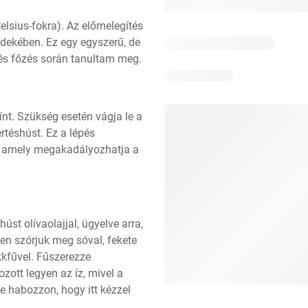
elsius-fokra). Az előmelegítés 
dekében. Ez egy egyszerű, de 
és főzés során tanultam meg.
nt. Szükség esetén vágja le a 
ertéshúst. Ez a lépés 
t, amely megakadályozhatja a 
st olívaolajjal, ügyelve arra, 
n szórjuk meg sóval, fekete 
kfűvel. Fűszerezze 
ott legyen az íz, mivel a 
e habozzon, hogy itt kézzel 