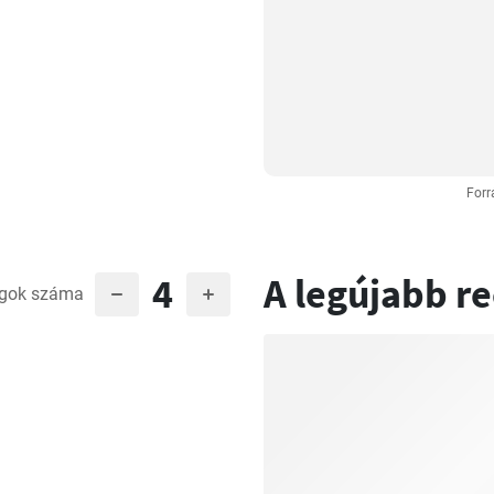
Forr
4
A legújabb r
gok száma