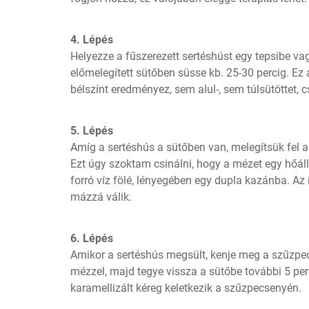
4. Lépés
Helyezze a fűszerezett sertéshúst egy tepsibe va
előmelegített sütőben süsse kb. 25-30 percig. Ez 
bélszínt eredményez, sem alul-, sem túlsütöttet, 
5. Lépés
Amíg a sertéshús a sütőben van, melegítsük fel a
Ezt úgy szoktam csinálni, hogy a mézet egy hőáll
forró víz fölé, lényegében egy dupla kazánba. Az í
mázzá válik.
6. Lépés
Amikor a sertéshús megsült, kenje meg a szűzpecs
mézzel, majd tegye vissza a sütőbe további 5 perc
karamellizált kéreg keletkezik a szűzpecsenyén.