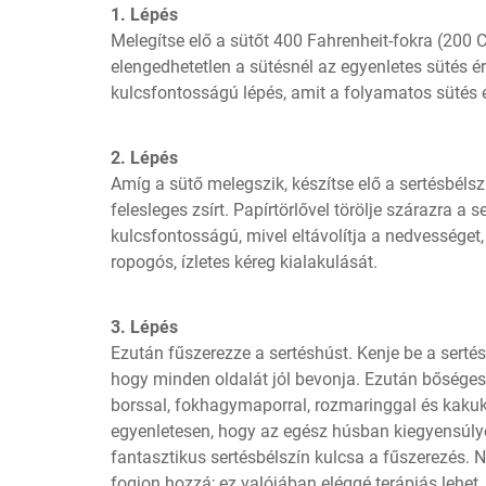
1. Lépés
Melegítse elő a sütőt 400 Fahrenheit-fokra (200 C
elengedhetetlen a sütésnél az egyenletes sütés ér
kulcsfontosságú lépés, amit a folyamatos sütés 
2. Lépés
Amíg a sütő melegszik, készítse elő a sertésbélszí
felesleges zsírt. Papírtörlővel törölje szárazra a s
kulcsfontosságú, mivel eltávolítja a nedvessége
ropogós, ízletes kéreg kialakulását.
3. Lépés
Ezután fűszerezze a sertéshúst. Kenje be a sertéshú
hogy minden oldalát jól bevonja. Ezután bőségese
borssal, fokhagymaporral, rozmaringgal és kakuk
egyenletesen, hogy az egész húsban kiegyensúlyoz
fantasztikus sertésbélszín kulcsa a fűszerezés. N
fogjon hozzá; ez valójában eléggé terápiás lehet.