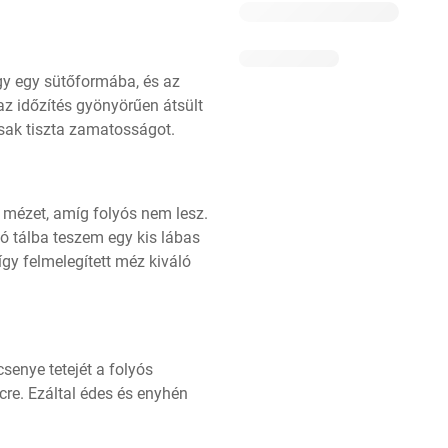
gy egy sütőformába, és az 
az időzítés gyönyörűen átsült 
csak tiszta zamatosságot.
 mézet, amíg folyós nem lesz. 
ó tálba teszem egy kis lábas 
gy felmelegített méz kiváló 
enye tetejét a folyós 
re. Ezáltal édes és enyhén 