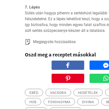
7. Lépés
Sütés után hagyja pihenni a sertéshúst legalább 1
felszeletelné. Ez a lépés lehetővé teszi, hogy a sz
így biztosítva, hogy minden egyes falat szaftos és
sült sertés szűzpecsenye készen áll a tálalásra.
Megjegyzés hozzáadása
Oszd meg a receptet másokkal
EBÉD
VACSORA
HÚSÉTELEK
HÚS
FOKHAGYMA
DIVINA
S