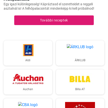
Egy igazi különlegesség! Kápráztasd el szeretteidet a reggeli
asztalnál is! A felhőpalacsintát mindenképp ki kell próbálnod!
További receptek
Aldi
ÁRKLUB
Auchan
Billa AT