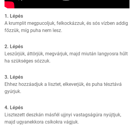
1. Lépés
A krumplit megpucoljuk, felkockázzuk, és sós vízben addig 
főzzük, míg puha nem lesz.
2. Lépés
Leszűrjük, áttörjük, megvárjuk, majd miután langyosra hűlt 
ha szükséges sózzuk.
3. Lépés
Ehhez hozzáadjuk a lisztet, elkeverjük, és puha tésztává 
gyúrjuk.
4. Lépés
Lisztezett deszkán másfél ujjnyi vastagságúra nyújtjuk, 
majd ugyanekkora csíkokra vágjuk.