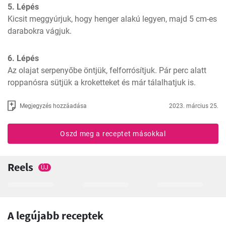
5. Lépés
Kicsit meggyúrjuk, hogy henger alakú legyen, majd 5 cm-es 
darabokra vágjuk.
6. Lépés
Az olajat serpenyőbe öntjük, felforrósítjuk. Pár perc alatt 
roppanósra sütjük a kroketteket és már tálalhatjuk is.
Megjegyzés hozzáadása
2023. március 25.
Oszd meg a receptet másokkal
Reels
ÚJ
A legújabb receptek