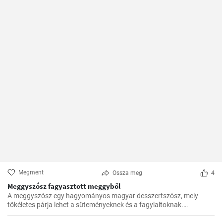
Megment
Ossza meg
4
Meggyszósz fagyasztott meggyből
A meggyszósz egy hagyományos magyar desszertszósz, mely
tökéletes párja lehet a süteményeknek és a fagylaltoknak.
Fagyasztott meggyből készítve pedig bármikor élvezhetjük ezt a