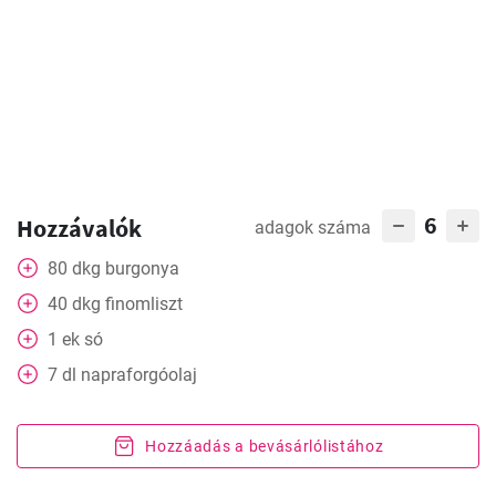
6
Hozzávalók
adagok száma
80
dkg
burgonya
40
dkg
finomliszt
1
ek
só
7
dl
napraforgóolaj
Hozzáadás a bevásárlólistához