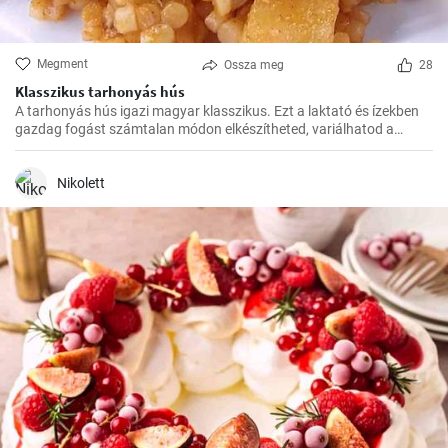
Megment
Ossza meg
28
Klasszikus tarhonyás hús
A tarhonyás hús igazi magyar klasszikus. Ezt a laktató és ízekben
gazdag fogást számtalan módon elkészítheted, variálhatod a
húsokat, a zöldségeket ízlés szerint. Jó kísérletezést és jó étvágyat!
Nikolett