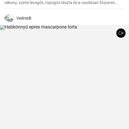
vékony, szinte levegős, ropogós tészta és a csodásan fűszeres
almafüllő között. Az ovitudók, hazaértem, és már messziről éreztem
a fahéj és az alma csodás illatát. Itt az ideje hát, hogy megosszam
veletek is ezt a csodás receptet.
VedresB