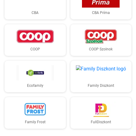
CBA
CBA Príma
COOP
COOP Szolnok
Ecofamily
Family Diszkont
Family Frost
FullDiszkont