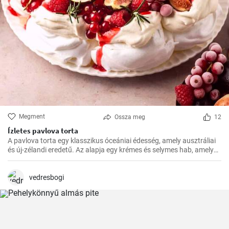
Megment
Ossza meg
12
Ízletes pavlova torta
A pavlova torta egy klasszikus óceániai édesség, amely ausztráliai
és új-zélandi eredetű. Az alapja egy krémes és selymes hab, amelyet
a tetején friss gyümölcsökkel, például egyszerűen málnával vagy
eperrel, díszítenek
vedresbogi