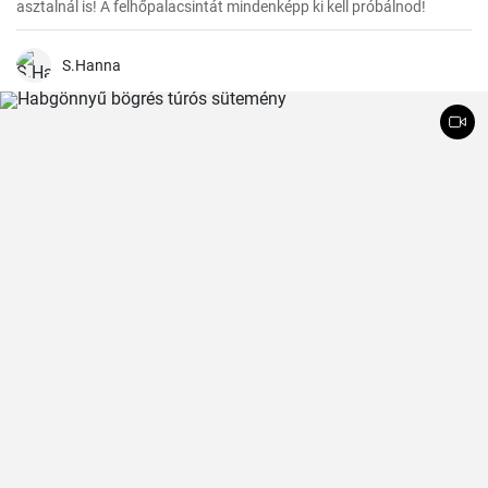
asztalnál is! A felhőpalacsintát mindenképp ki kell próbálnod!
S.Hanna