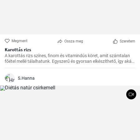
Megment
Ossza meg
Szeretem
Karottás rizs
A karottás rizs színes, finom és vitamindús köret, amit számtalan
főétel mellé tálalhatunk. Egyszerű és gyorsan elkészíthető, így akár
a rohanós hétköznapokon is bátran bevetésre kerülhet.
S.Hanna