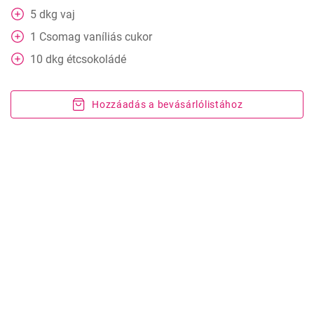
5
dkg
vaj
1
Csomag
vaníliás cukor
10
dkg
étcsokoládé
Hozzáadás a bevásárlólistához