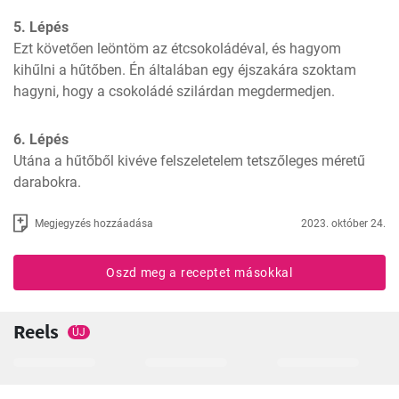
5. Lépés
Ezt követően leöntöm az étcsokoládéval, és hagyom 
kihűlni a hűtőben. Én általában egy éjszakára szoktam 
hagyni, hogy a csokoládé szilárdan megdermedjen. 
6. Lépés
Utána a hűtőből kivéve felszeletelem tetszőleges méretű 
darabokra.
Megjegyzés hozzáadása
2023. október 24.
Oszd meg a receptet másokkal
Reels
ÚJ