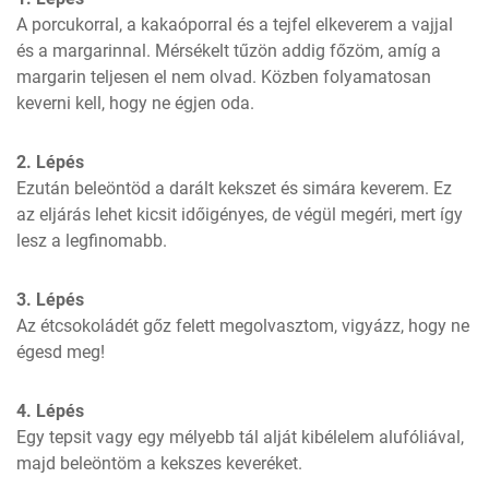
A porcukorral, a kakaóporral és a tejfel elkeverem a vajjal 
és a margarinnal. Mérsékelt tűzön addig főzöm, amíg a 
margarin teljesen el nem olvad. Közben folyamatosan 
keverni kell, hogy ne égjen oda.
2. Lépés
Ezután beleöntöd a darált kekszet és simára keverem. Ez 
az eljárás lehet kicsit időigényes, de végül megéri, mert így 
lesz a legfinomabb. 
3. Lépés
Az étcsokoládét gőz felett megolvasztom, vigyázz, hogy ne 
égesd meg! 
4. Lépés
Egy tepsit vagy egy mélyebb tál alját kibélelem alufóliával, 
majd beleöntöm a kekszes keveréket. 