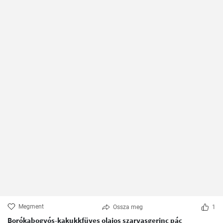
Megment
Ossza meg
1
Borókabogyós-kakukkfüves olajos szarvasgerinc pác