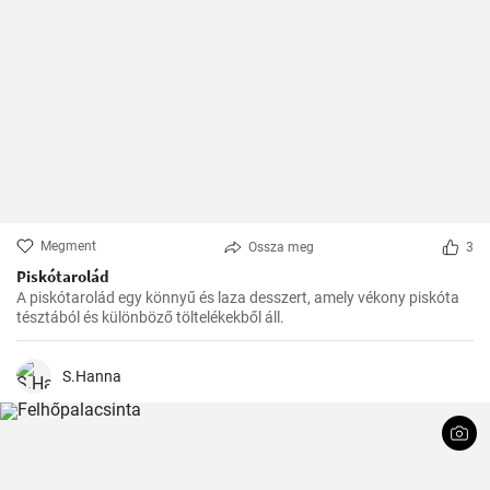
Megment
Ossza meg
3
Piskótarolád
A piskótarolád egy könnyű és laza desszert, amely vékony piskóta
tésztából és különböző töltelékekből áll.
S.Hanna