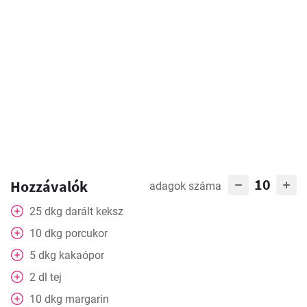
10
Hozzávalók
adagok száma
25
dkg
darált keksz
10
dkg
porcukor
5
dkg
kakaópor
2
dl
tej
10
dkg
margarin