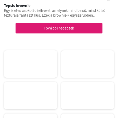
Tepsis brownie
Egy ízletes csokoládé élvezet, amelynek mind belső, mind külső
textúrája fantasztikus. Ezek a brownie-k egyszerűbben
elkészíthetőek, de ugyanolyan finomak, mint a hagyományosabb
fajták. Tökéletesek bulikra, piknikre vagy egyszerűen csak
További receptek
nassolásra.