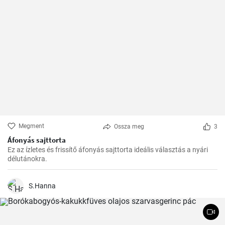
Megment
Ossza meg
3
Áfonyás sajttorta
Ez az ízletes és frissítő áfonyás sajttorta ideális választás a nyári
délutánokra.
S.Hanna