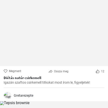
Megment
Ossza meg
12
Diétás natúr csirkemell
Igazán szaftos csirkemell titkokat most írom le, figyeljetek!
Gretarezepte