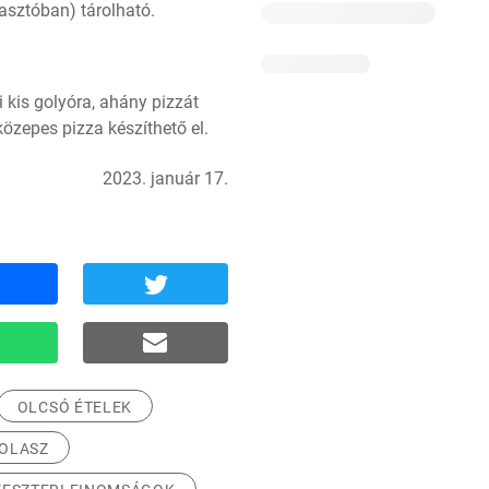
sztóban) tárolható.
 kis golyóra, ahány pizzát 
közepes pizza készíthető el.
2023. január 17.
OLCSÓ ÉTELEK
OLASZ