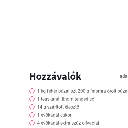
Hozzávalók
ada
1
kg
fehér búzaliszt 200 g finomra őrölt búzal
1
teáskanál finom tengeri só
14
g
szárított élesztő
1
evőkanál cukor
4
evőkanál
extra szűz olívaolaj