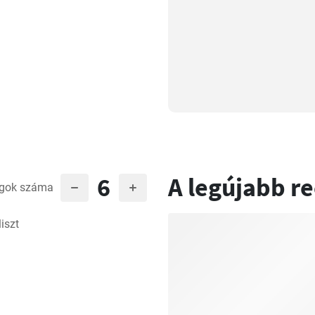
6
A legújabb r
gok száma
iszt