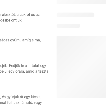
élesztőt, a cukrot és az 
edésbe öntjük.
séges gyúrni, amíg sima, 
djük le a 	tálat egy 
elül egy órára, amíg a tészta 
 és gyúrjuk át egy kicsit, 
nal felhasználható, vagy 