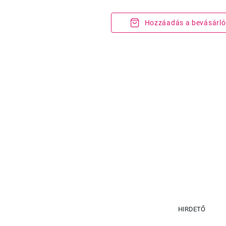
Hozzáadás a bevásárló
HIRDETŐ