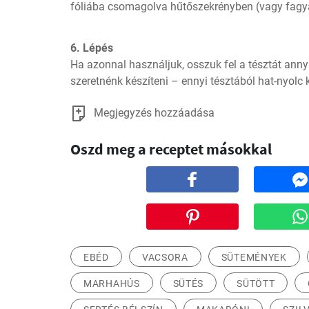
fóliába csomagolva hűtőszekrényben (vagy fagya
6. Lépés
Ha azonnal használjuk, osszuk fel a tésztát annyi
szeretnénk készíteni – ennyi tésztából hat-nyolc 
Megjegyzés hozzáadása
Oszd meg a receptet másokkal
EBÉD
VACSORA
SÜTEMÉNYEK
MARHAHÚS
SÜTÉS
SÜTÖTT