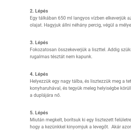
2. Lépés
Egy tálkában 650 ml langyos vízben elkeverjük az 
olajat. Hagyjuk állni néhány percig, végül a mély
3. Lépés
Fokozatosan összekeverjük a liszttel. Addig szük
rugalmas tésztát nem kapunk.
4. Lépés
Helyezzük egy nagy tálba, és lisztezzük meg a tetejét.  Fe
konyharuhával, és tegyük meleg helyiségbe körülb
a duplájára nő.
5. Lépés
Miután megkelt, borítsuk ki egy lisztezett felületre,
hogy a kezünkkel kinyomjuk a levegőt.  Akár azon