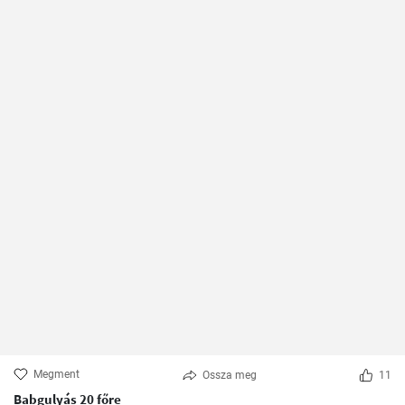
Megment
Ossza meg
11
Babgulyás 20 főre