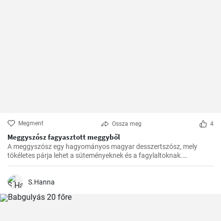
Megment
Ossza meg
4
Meggyszósz fagyasztott meggyből
A meggyszósz egy hagyományos magyar desszertszósz, mely
tökéletes párja lehet a süteményeknek és a fagylaltoknak.
Fagyasztott meggyből készítve pedig bármikor élvezhetjük ezt a
finomságot.
S.Hanna