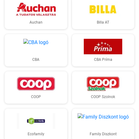
Auchan
Billa AT
CBA
CBA Príma
COOP
COOP Szolnok
Ecofamily
Family Diszkont