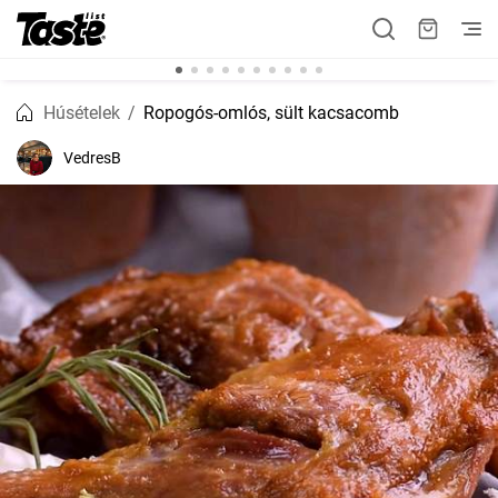
Húsételek
Ropogós-omlós, sült kacsacomb
VedresB