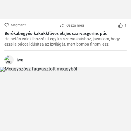
Megment
Ossza meg
1
Borókabogyós-kakukkfüves olajos szarvasgerinc pác
Ha netán valaki hozzájut egy kis szarvashúshoz, javaslom, hogy
ezzel a páccal dúsítsa az ízvilágát, mert bomba finom lesz.
Iwa