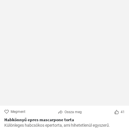
Megment
Ossza meg
41
Habkönnyű epres mascarpone torta
Különleges habcsókos epertorta, ami hihetetlenül egyszerű.