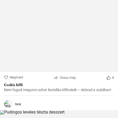
Megment
Ossza meg
8
Csokis kifli
Nem fogod megunni soha! Nutellás kiflicskék – elolvad a szádban!
Iwa