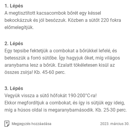
1. Lépés
A megtisztított kacsacombok bőrét egy késsel 
bekockázzuk és jól besózzuk. Közben a sütőt 220 fokra 
előmelegítjük.
2. Lépés
Egy tepsibe fektetjük a combokat a bőrükkel lefelé, és 
betesszük a forró sütőbe. Így hagyjuk őket, míg világos 
aranybarna lesz a bőrük. Ezalatt tökéletesen kisül az 
összes zsírja! Kb. 45-60 perc.
3. Lépés
Vegyük vissza a sütő hőfokát 190-200°C-ra!

Ekkor megfordítjuk a combokat, és így is sütjük egy ideig, 
míg a húsos oldal is megaranybarnásodik. Kb. 25-30 perc.
Megjegyzés hozzáadása
2023. március 30.