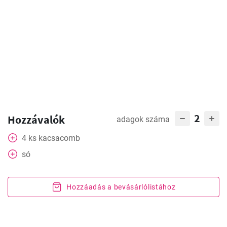
2
Hozzávalók
adagok száma
4
ks
kacsacomb
só
Hozzáadás a bevásárlólistához