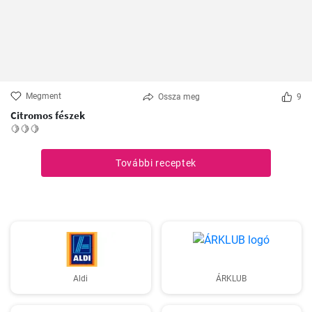
Megment
Ossza meg
9
Citromos fészek
🍋🍋🍋
További receptek
Aldi
ÁRKLUB