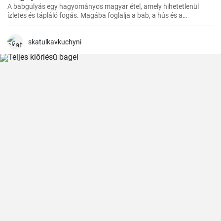
A babgulyás egy hagyományos magyar étel, amely hihetetlenül
ízletes és tápláló fogás. Magába foglalja a bab, a hús és a
zöldségek ízletes kombinációját. Egy tökéletes étel a hideg téli
napokon vagy egy nagy társasági összejövetelre, ugyanakkor
egyszerűen főzni is lehet. Ennek a receptnek segítségével 20 főre
skatulkavkuchyni
készíthető.