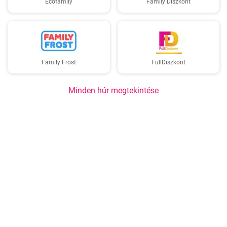
Ecofamily
Family Diszkont
Family Frost
FullDiszkont
Minden húr megtekintése