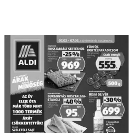
HIRDETŐ