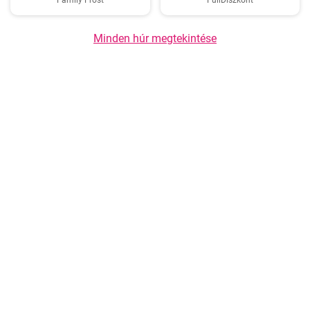
Family Frost
FullDiszkont
Minden húr megtekintése