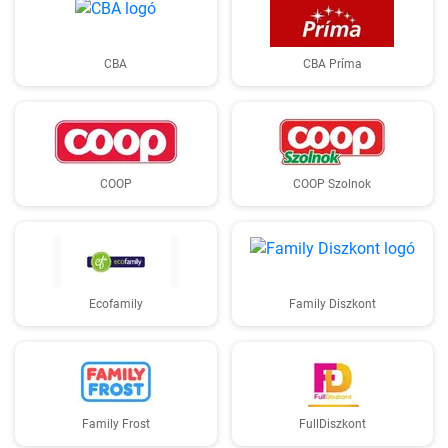
CBA
CBA Príma
COOP
COOP Szolnok
Ecofamily
Family Diszkont
Family Frost
FullDiszkont