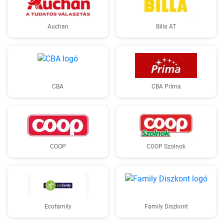
Auchan
Billa AT
CBA
CBA Príma
COOP
COOP Szolnok
Ecofamily
Family Diszkont