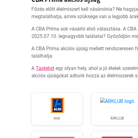
Főzés előtt élelmiszert kell vásárolnia? Ne hag
megtalálhatja, amire szüksége van a legjobb ára
A CBA Príma sok vásárló első választása. A CBA P
2025.07.10. legnagyobb találatai? Győződjön meg
A CBA Príma akciós újság mellett rendszeresen fr
találhatja.
A
Tastelist
egy olyan hely, ahol a jó ételek szere
akciós újságokat adtunk hozzá az élelmiszerek sz
Aldi
ÁRKLUB