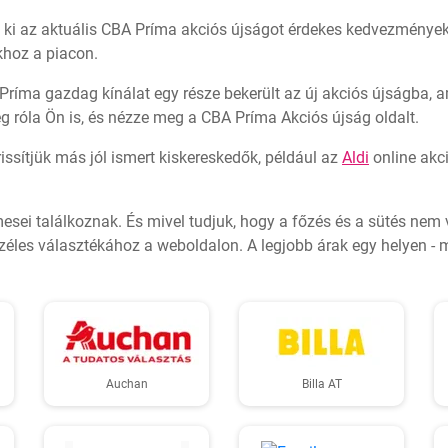
yja ki az aktuális CBA Príma akciós újságot érdekes kedvezménye
khoz a piacon.
ríma gazdag kínálat egy része bekerült az új akciós újságba, a
 róla Ön is, és nézze meg a CBA Príma Akciós újság oldalt.
issítjük más jól ismert kiskereskedők, például az
Aldi
online akc
lmesei találkoznak. És mivel tudjuk, hogy a főzés és a sütés nem
éles választékához a weboldalon. A legjobb árak egy helyen - m
Auchan
Billa AT