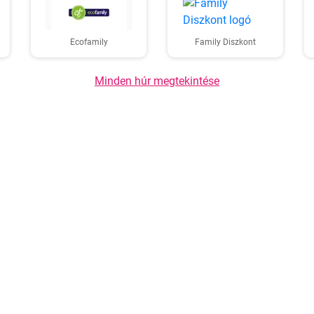
Ecofamily
Family Diszkont
Minden húr megtekintése