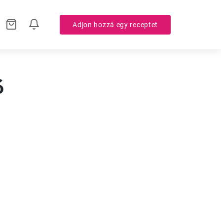
Adjon hozzá egy receptet
ó