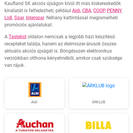
Kaufland SK akciós újságon kívül itt más kiskereskedők
kínálatát is felfedezheti, például
Aldi
,
CBA
,
COOP
,
PENNY
,
Lidl
,
Spar
,
Interspar
. Néhány kattintással megismerheti
promóciós ajánlatukat.
A
Tastelist
oldalon nemcsak a legjobb házi készítésű
recepteket találja, hanem az élelmiszer-árusok összes
aktuális akciós újságát is. Böngésszen elektronikus
verzióikban otthona kényelméből, amikor csak szüksége
van rájuk.
Aldi
ÁRKLUB