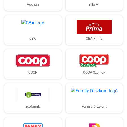
Auchan
Billa AT
CBA
CBA Príma
COOP
COOP Szolnok
Ecofamily
Family Diszkont