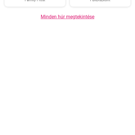
Family Frost
FullDiszkont
Minden húr megtekintése