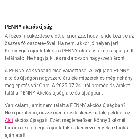
PENNY akciós újság
A főzés megkezdése előtt ellenőrizze, hogy rendelkezik-e az
összes fő összetevővel. Ha nem, akkor jó helyen jár!
Különleges ajánlatok és a PENNY aktuális akciós újsága itt
található. Ne hagyja ki, és raktározzon nagyszerű áron!
A PENNY sok vásárló első választása. A legújabb PENNY
akciós újságon nagyszerű árú élelmiszerek és még néhány
meglepetés vár Önre. A 2025.07.24. -tól promóciós árakat
talál a PENNY Akciós újság akciós újságban.
Van valami, amit nem talált a PENNY akciós újságban?
Nem probléma, nézze meg más kiskereskedők, például az
Aldi
akciós újságait. Ezért meglehetősen könnyű kéznél
tartani a különleges ajánlatok és kedvezmények aktuális
ajánlatait.