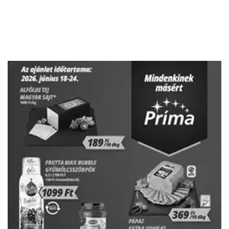
HIRDETŐ