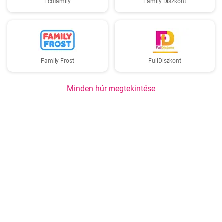
Ecofamily
Family Diszkont
Family Frost
FullDiszkont
Minden húr megtekintése