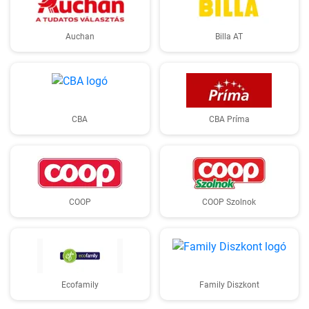
Auchan
Billa AT
CBA
CBA Príma
COOP
COOP Szolnok
Ecofamily
Family Diszkont