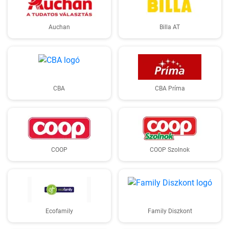
Auchan
Billa AT
CBA
CBA Príma
COOP
COOP Szolnok
Ecofamily
Family Diszkont