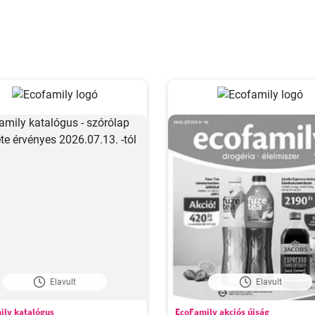
Elavult
Elavult
ily katalógus
EcoFamily akciós újság