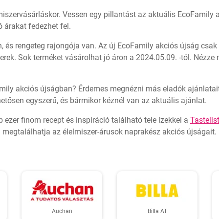
lmiszervásárláskor. Vessen egy pillantást az aktuális EcoFamily
 árakat fedezhet fel.
 és rengeteg rajongója van. Az új EcoFamily akciós újság csak
rek. Sok terméket vásárolhat jó áron a 2024.05.09. -tól. Nézze
amily akciós újságban? Érdemes megnézni más eladók ajánlatait
etősen egyszerű, és bármikor kéznél van az aktuális ajánlat.
b ezer finom recept és inspiráció található tele ízekkel a
Tastelis
 megtalálhatja az élelmiszer-árusok naprakész akciós újságait. M
Auchan
Billa AT