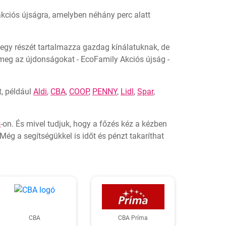
 akciós újságra, amelyben néhány perc alatt
 egy részét tartalmazza gazdag kínálatuknak, de
 meg az újdonságokat - EcoFamily Akciós újság -
, például
Aldi
,
CBA
,
COOP
,
PENNY
,
Lidl
,
Spar
,
t
-on. És mivel tudjuk, hogy a főzés kéz a kézben
ég a segítségükkel is időt és pénzt takaríthat
CBA
CBA Príma