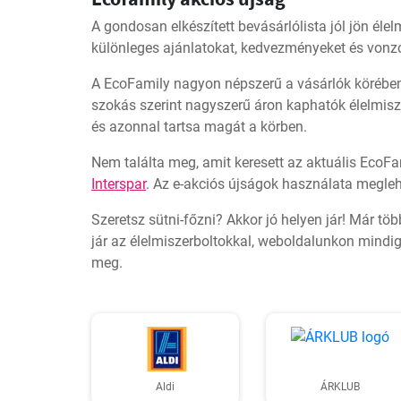
A gondosan elkészített bevásárlólista jól jön éle
különleges ajánlatokat, kedvezményeket és vonzó
A EcoFamily nagyon népszerű a vásárlók körében,
szokás szerint nagyszerű áron kaphatók élelmisze
és azonnal tartsa magát a körben.
Nem találta meg, amit keresett az aktuális EcoF
Interspar
. Az e-akciós újságok használata megleh
Szeretsz sütni-főzni? Akkor jó helyen jár! Már töb
jár az élelmiszerboltokkal, weboldalunkon mindig
meg.
Aldi
ÁRKLUB