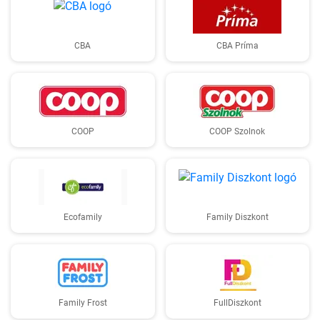
CBA
CBA Príma
COOP
COOP Szolnok
Ecofamily
Family Diszkont
Family Frost
FullDiszkont