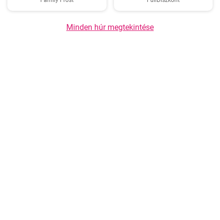
Family Frost
FullDiszkont
Minden húr megtekintése