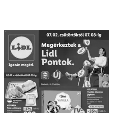
HIRDETŐ