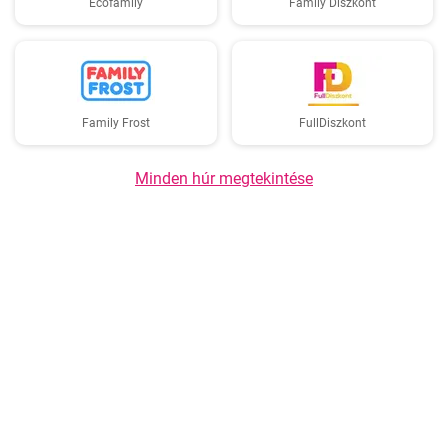
Ecofamily
Family Diszkont
Family Frost
FullDiszkont
Minden húr megtekintése