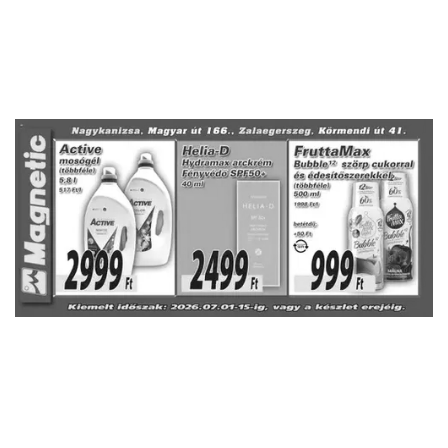
HIRDETŐ