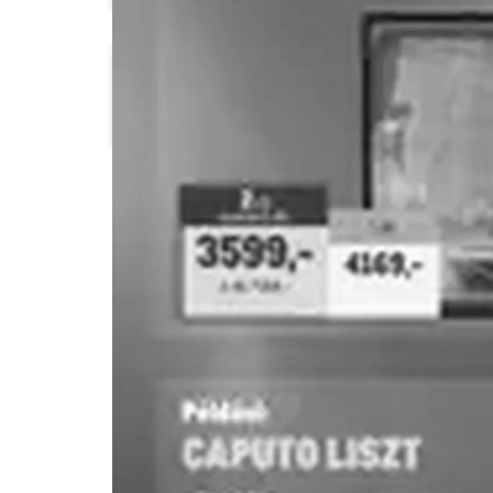
COOP
COOP Szolnok