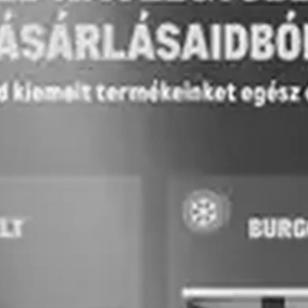
HIRDETŐ
Auchan
Billa AT