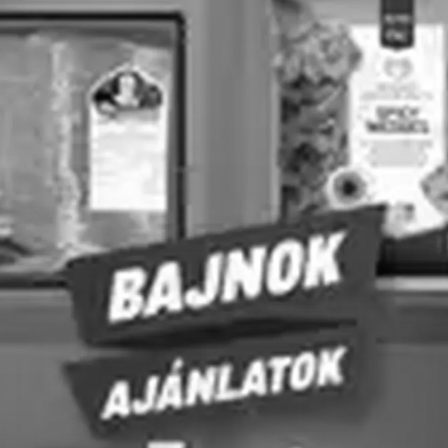
Ecofamily
Family Diszkont
Minden húr megtekintése