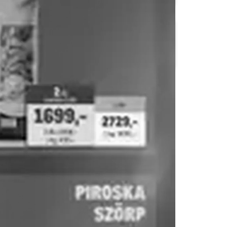
Family Frost
FullDiszkont