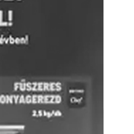
CBA
CBA Príma