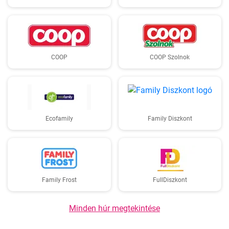
COOP
COOP Szolnok
Ecofamily
Family Diszkont
Family Frost
FullDiszkont
Minden húr megtekintése