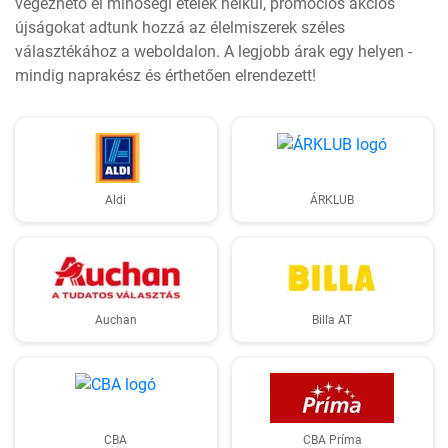
végezhető el minőségi ételek nélkül, promóciós akciós
újságokat adtunk hozzá az élelmiszerek széles
választékához a weboldalon. A legjobb árak egy helyen -
mindig naprakész és érthetően elrendezett!
Aldi
ÁRKLUB
Auchan
Billa AT
CBA
CBA Príma