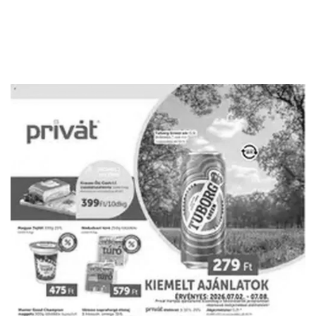
HIRDETŐ