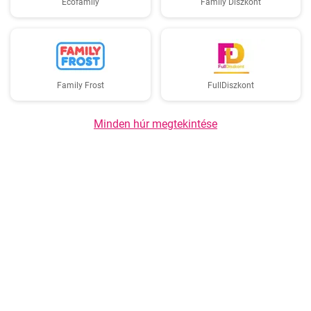
Ecofamily
Family Diszkont
Family Frost
FullDiszkont
Minden húr megtekintése